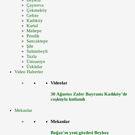
Beykoz
Çayırova
Çekmeköy
Gebze
Kadıköy
Kartal
Maltepe
Pendik
Sancaktepe
Şile
Sultanbeyli
Tuzla
Ümraniye
Üsküdar
Video Haberler
Videolar
30 Ağustos Zafer Bayramı Kadıköy’de
coşkuyla kutlandı
Mekanlar
Mekanlar
Boğaz’ın yeni gözdesi Beykoz