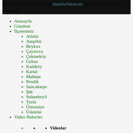
@2020 - Tüm Hakları Saklıdır.
AnadoluYakasi.net
Tarafından Geliştirildi ve
Tasarlandı.
Anasayfa
Gündem
İlçelerimiz
Adalar
Ataşehir
Beykoz
Çayırova
Çekmeköy
Gebze
Kadıköy
Kartal
Maltepe
Pendik
Sancaktepe
Şile
Sultanbeyli
Tuzla
Ümraniye
Üsküdar
Video Haberler
Videolar