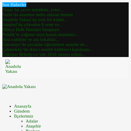
Son Haberler
Temiz bir çevre mümkün, yeter...
Tuzla’da annelere nefes aldıran hizmet
Anadolu Yakası’na yeni bir kültür...
İstanbul’da yükselen 8 semt ve...
Dünya Halk Dansları Yarışması
Pendik’te yağmur suyu kanalı imalatları...
Ana caddeler ve ara sokaklar...
Ümraniye’de çocuklar öğrenirken anneler de...
Çekmeköy’ün ikinci emekli kültürevi kapılarını...
Üsküdar Belediyesi’nde 2026 sünnet şöleni...
Anasayfa
Gündem
İlçelerimiz
Adalar
Ataşehir