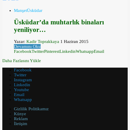
Manşet
Üsküdar
Üsküdar’da muhtarlık binaları
yeniliyor…
Yazar:
Kadir Toprakkaya
1 Haziran 2015
Devamını Oku
Facebook
Twitter
Pinterest
Linkedin
Whatsapp
Email
Daha Fazlasını Yükle
Facebook
Twitter
Instagram
Linkedin
Youtube
Email
Whatsapp
Gizlilik Politikamız
Künye
Reklam
İletişim