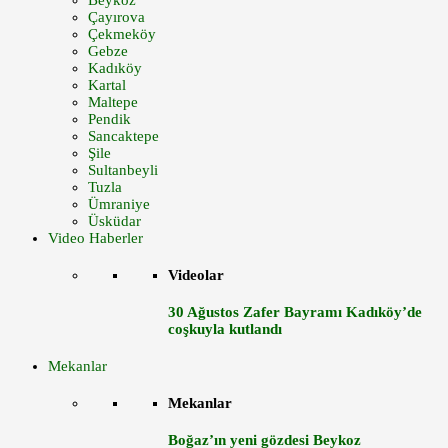
Beykoz
Çayırova
Çekmeköy
Gebze
Kadıköy
Kartal
Maltepe
Pendik
Sancaktepe
Şile
Sultanbeyli
Tuzla
Ümraniye
Üsküdar
Video Haberler
Videolar
30 Ağustos Zafer Bayramı Kadıköy’de
coşkuyla kutlandı
Mekanlar
Mekanlar
Boğaz’ın yeni gözdesi Beykoz