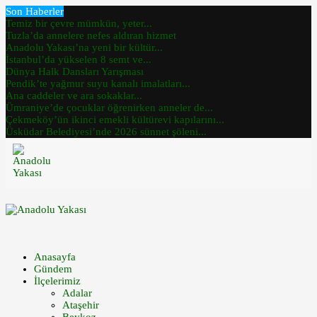
Son Haberler
Temiz bir çevre mümkün, yeter...
Tuzla’da annelere nefes aldıran hizmet
Anadolu Yakası’na yeni bir kültür...
İstanbul’da yükselen 8 semt ve...
Dünya Halk Dansları Yarışması
Pendik’te yağmur suyu kanalı imalatları...
Ana caddeler ve ara sokaklar...
Ümraniye’de çocuklar öğrenirken anneler de...
Çekmeköy’ün ikinci emekli kültürevi kapılarını...
Üsküdar Belediyesi’nde 2026 sünnet şöleni...
Anasayfa
Gündem
İlçelerimiz
Adalar
Ataşehir