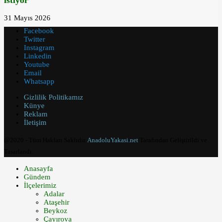
31 Mayıs 2026
Facebook
Twitter
Instagram
Linkedin
Youtube
Email
Whatsapp
Gizlilik Politikamız
Künye
Reklam
İletişim
@2020 - Tüm Hakları Saklıdır.
AnadoluYakasi.net
Tarafından Geliştirildi ve
Tasarlandı.
Anasayfa
Gündem
İlçelerimiz
Adalar
Ataşehir
Beykoz
Çayırova