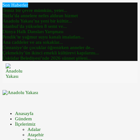
Son Haberler
Temiz bir çevre mümkün, yeter...
Tuzla’da annelere nefes aldıran hizmet
Anadolu Yakası’na yeni bir kültür...
İstanbul’da yükselen 8 semt ve...
Dünya Halk Dansları Yarışması
Pendik’te yağmur suyu kanalı imalatları...
Ana caddeler ve ara sokaklar...
Ümraniye’de çocuklar öğrenirken anneler de...
Çekmeköy’ün ikinci emekli kültürevi kapılarını...
Üsküdar Belediyesi’nde 2026 sünnet şöleni...
Anasayfa
Gündem
İlçelerimiz
Adalar
Ataşehir