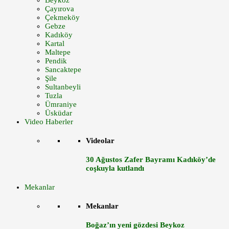
Beykoz
Çayırova
Çekmeköy
Gebze
Kadıköy
Kartal
Maltepe
Pendik
Sancaktepe
Şile
Sultanbeyli
Tuzla
Ümraniye
Üsküdar
Video Haberler
Videolar
30 Ağustos Zafer Bayramı Kadıköy’de
coşkuyla kutlandı
Mekanlar
Mekanlar
Boğaz’ın yeni gözdesi Beykoz