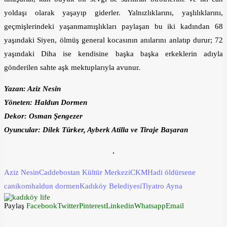
yoldaşı olarak yaşayıp giderler. Yalnızlıklarını, yaşlılıklarını,
geçmişlerindeki yaşanmamışlıkları paylaşan bu iki kadından 68
yaşındaki Siyen, ölmüş general kocasının anılarını anlatıp durur; 72
yaşındaki Diha ise kendisine başka başka erkeklerin adıyla
gönderilen sahte aşk mektuplarıyla avunur.
Yazan: Aziz Nesin
Yöneten: Haldun Dormen
Dekor: Osman Şengezer
Oyuncular:
Dilek Türker, Ayberk Atilla ve Tiraje Başaran
Aziz Nesin
Caddebostan Kültür Merkezi
CKM
Hadi öldürsene
canikom
haldun dormen
Kadıköy Belediyesi
Tiyatro Ayna
Paylaş
Facebook
Twitter
Pinterest
Linkedin
Whatsapp
Email