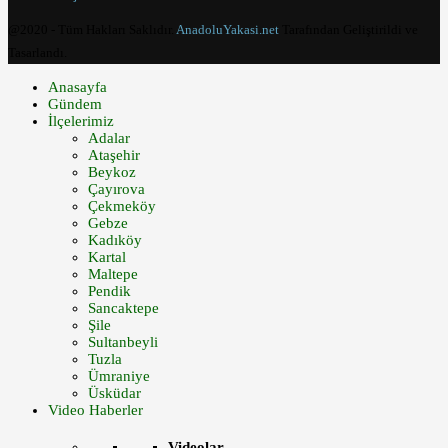
@2020 - Tüm Hakları Saklıdır.
AnadoluYakasi.net
Tarafından Geliştirildi ve
Tasarlandı.
Anasayfa
Gündem
İlçelerimiz
Adalar
Ataşehir
Beykoz
Çayırova
Çekmeköy
Gebze
Kadıköy
Kartal
Maltepe
Pendik
Sancaktepe
Şile
Sultanbeyli
Tuzla
Ümraniye
Üsküdar
Video Haberler
Videolar