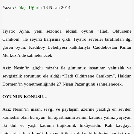
Yazar:
Gökçe Uğurlu
18 Nisan 2014
Tiyatro Ayna, yeni sezonda iddialı oyunu “Hadi Öldürsene
Canikom” ile seyirci karşısına çıktı. Tiyatro severler tarafından ilgi
gören oyun, Kadıköy Belediyesi katkılarıyla Caddebostan Kültür
Merkezi’nde sahnelenecek.
Aziz Nesin’in güçlü mizahı ile günümüz insanının yalnızlık ve
sevgisizlik sorununu ele aldığı “Hadi Öldürsene Canikom”, Haldun
Dormen’in yönetmenliğinde 27 Nisan Pazar günü sahnelenecek.
OYUNUN KONUSU…
Aziz Nesin’in insan, sevgi ve paylaşım üzerine yazdığı en sevilen
komedisi olan bu oyun, bir apartmanın zemin katında yalnız yaşayan
iki dul ve yaşlı kadının trajikomik hikâyesidir. Kah kavgaya
tutuşurlar, kah büyük bir sevgi ile sarılırlar birbirlerine ve iki can