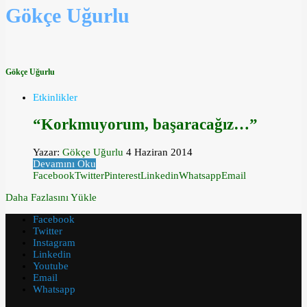
Gökçe Uğurlu
Gökçe Uğurlu
Etkinlikler
“Korkmuyorum, başaracağız…”
Yazar:
Gökçe Uğurlu
4 Haziran 2014
Devamını Oku
Facebook
Twitter
Pinterest
Linkedin
Whatsapp
Email
Daha Fazlasını Yükle
Facebook
Twitter
Instagram
Linkedin
Youtube
Email
Whatsapp