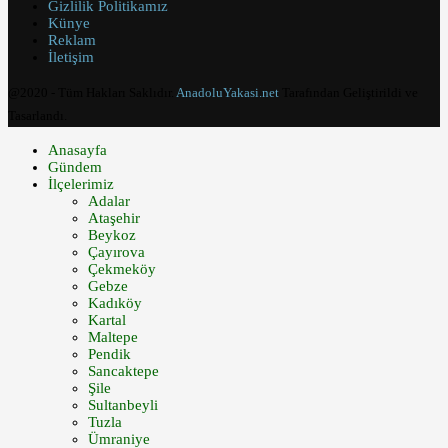
Gizlilik Politikamız
Künye
Reklam
İletişim
@2020 - Tüm Hakları Saklıdır.
AnadoluYakasi.net
Tarafından Geliştirildi ve
Tasarlandı.
Anasayfa
Gündem
İlçelerimiz
Adalar
Ataşehir
Beykoz
Çayırova
Çekmeköy
Gebze
Kadıköy
Kartal
Maltepe
Pendik
Sancaktepe
Şile
Sultanbeyli
Tuzla
Ümraniye