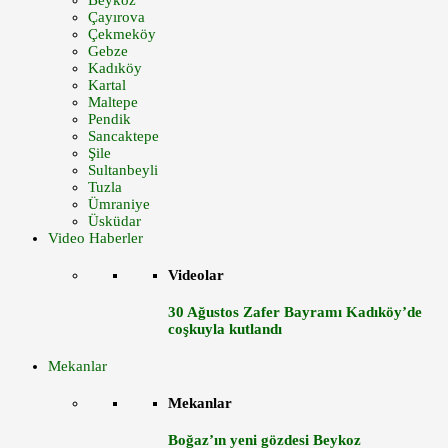
Beykoz
Çayırova
Çekmeköy
Gebze
Kadıköy
Kartal
Maltepe
Pendik
Sancaktepe
Şile
Sultanbeyli
Tuzla
Ümraniye
Üsküdar
Video Haberler
Videolar
30 Ağustos Zafer Bayramı Kadıköy’de
coşkuyla kutlandı
Mekanlar
Mekanlar
Boğaz’ın yeni gözdesi Beykoz