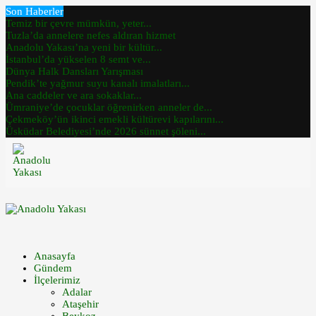
Son Haberler
Temiz bir çevre mümkün, yeter...
Tuzla’da annelere nefes aldıran hizmet
Anadolu Yakası’na yeni bir kültür...
İstanbul’da yükselen 8 semt ve...
Dünya Halk Dansları Yarışması
Pendik’te yağmur suyu kanalı imalatları...
Ana caddeler ve ara sokaklar...
Ümraniye’de çocuklar öğrenirken anneler de...
Çekmeköy’ün ikinci emekli kültürevi kapılarını...
Üsküdar Belediyesi’nde 2026 sünnet şöleni...
Anasayfa
Gündem
İlçelerimiz
Adalar
Ataşehir