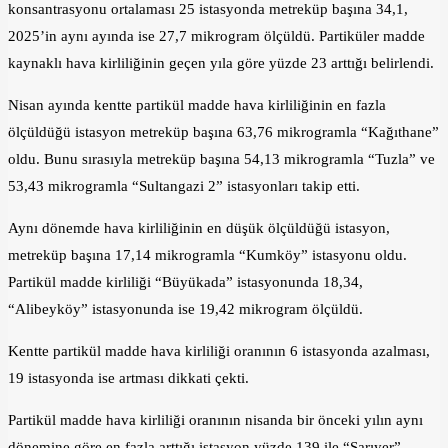
konsantrasyonu ortalaması 25 istasyonda metreküp başına 34,1,
2025’in aynı ayında ise 27,7 mikrogram ölçüldü. Partiküler madde
kaynaklı hava kirliliğinin geçen yıla göre yüzde 23 arttığı belirlendi.
Nisan ayında kentte partikül madde hava kirliliğinin en fazla
ölçüldüğü istasyon metreküp başına 63,76 mikrogramla “Kağıthane”
oldu. Bunu sırasıyla metreküp başına 54,13 mikrogramla “Tuzla” ve
53,43 mikrogramla “Sultangazi 2” istasyonları takip etti.
Aynı dönemde hava kirliliğinin en düşük ölçüldüğü istasyon,
metreküp başına 17,14 mikrogramla “Kumköy” istasyonu oldu.
Partikül madde kirliliği “Büyükada” istasyonunda 18,34,
“Alibeyköy” istasyonunda ise 19,42 mikrogram ölçüldü.
Kentte partikül madde hava kirliliği oranının 6 istasyonda azalması,
19 istasyonda ise artması dikkati çekti.
Partikül madde hava kirliliği oranının nisanda bir önceki yılın aynı
dönemine göre en fazla arttığı istasyon yüzde 139 ile “Sarıyer”,