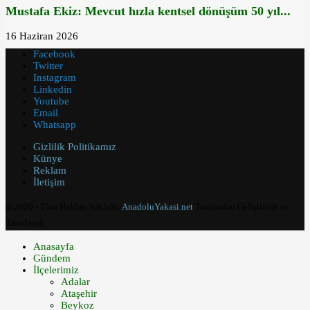
Mustafa Ekiz: Mevcut hızla kentsel dönüşüm 50 yıl...
16 Haziran 2026
Facebook
Twitter
Instagram
Linkedin
Youtube
Email
Whatsapp
Gizlilik Politikamız
Künye
Reklam
İletişim
@2020 - Tüm Hakları Saklıdır.
AnadoluYakasi.net
Tarafından Geliştirildi ve
Tasarlandı.
Anasayfa
Gündem
İlçelerimiz
Adalar
Ataşehir
Beykoz