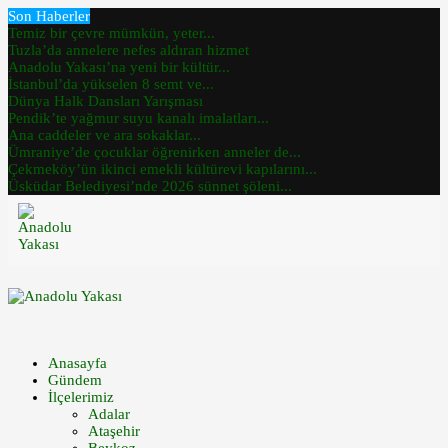
Son Haberler
Temiz bir çevre mümkün, yeter...
Tuzla’da annelere nefes aldıran hizmet
Anadolu Yakası’na yeni bir kültür...
İstanbul’da yükselen 8 semt ve...
Dünya Halk Dansları Yarışması
Pendik’te yağmur suyu kanalı imalatları...
Ana caddeler ve ara sokaklar...
Ümraniye’de çocuklar öğrenirken anneler de...
Çekmeköy’ün ikinci emekli kültürevi kapılarını...
Üsküdar Belediyesi’nde 2026 sünnet şöleni...
Anasayfa
Gündem
İlçelerimiz
Adalar
Ataşehir