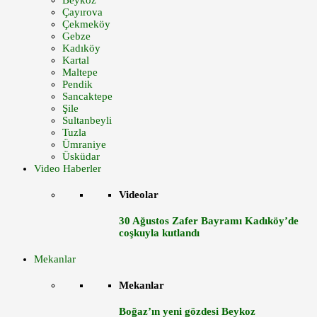
Beykoz
Çayırova
Çekmeköy
Gebze
Kadıköy
Kartal
Maltepe
Pendik
Sancaktepe
Şile
Sultanbeyli
Tuzla
Ümraniye
Üsküdar
Video Haberler
Videolar
30 Ağustos Zafer Bayramı Kadıköy’de
coşkuyla kutlandı
Mekanlar
Mekanlar
Boğaz’ın yeni gözdesi Beykoz