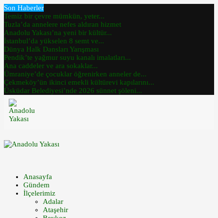
Son Haberler
Temiz bir çevre mümkün, yeter...
Tuzla’da annelere nefes aldıran hizmet
Anadolu Yakası’na yeni bir kültür...
İstanbul’da yükselen 8 semt ve...
Dünya Halk Dansları Yarışması
Pendik’te yağmur suyu kanalı imalatları...
Ana caddeler ve ara sokaklar...
Ümraniye’de çocuklar öğrenirken anneler de...
Çekmeköy’ün ikinci emekli kültürevi kapılarını...
Üsküdar Belediyesi’nde 2026 sünnet şöleni...
Anasayfa
Gündem
İlçelerimiz
Adalar
Ataşehir