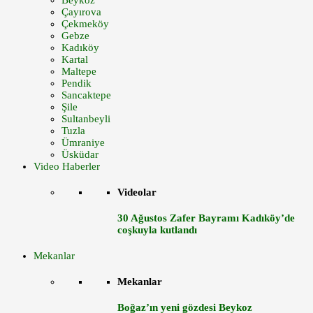
Beykoz
Çayırova
Çekmeköy
Gebze
Kadıköy
Kartal
Maltepe
Pendik
Sancaktepe
Şile
Sultanbeyli
Tuzla
Ümraniye
Üsküdar
Video Haberler
Videolar
30 Ağustos Zafer Bayramı Kadıköy’de
coşkuyla kutlandı
Mekanlar
Mekanlar
Boğaz’ın yeni gözdesi Beykoz