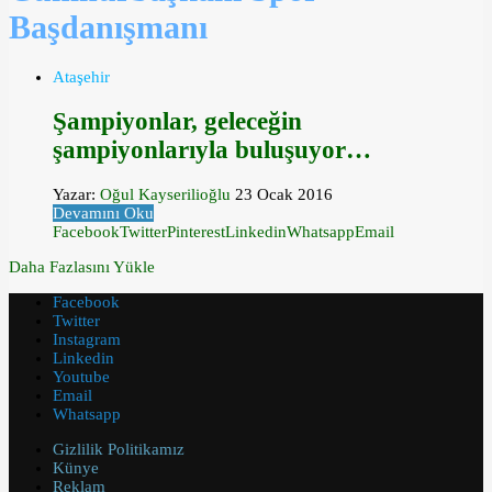
Başdanışmanı
Ataşehir
Şampiyonlar, geleceğin
şampiyonlarıyla buluşuyor…
Yazar:
Oğul Kayserilioğlu
23 Ocak 2016
Devamını Oku
Facebook
Twitter
Pinterest
Linkedin
Whatsapp
Email
Daha Fazlasını Yükle
Facebook
Twitter
Instagram
Linkedin
Youtube
Email
Whatsapp
Gizlilik Politikamız
Künye
Reklam