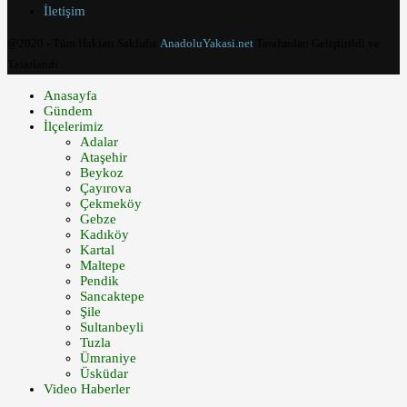
İletişim
@2020 - Tüm Hakları Saklıdır.
AnadoluYakasi.net
Tarafından Geliştirildi ve
Tasarlandı.
Anasayfa
Gündem
İlçelerimiz
Adalar
Ataşehir
Beykoz
Çayırova
Çekmeköy
Gebze
Kadıköy
Kartal
Maltepe
Pendik
Sancaktepe
Şile
Sultanbeyli
Tuzla
Ümraniye
Üsküdar
Video Haberler