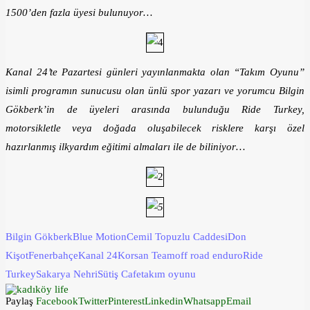
1500’den fazla üyesi bulunuyor…
Kanal 24’te Pazartesi günleri yayınlanmakta olan “Takım Oyunu”
isimli programın sunucusu olan ünlü spor yazarı ve yorumcu Bilgin
Gökberk’in de üyeleri arasında bulunduğu Ride Turkey,
motorsikletle veya doğada oluşabilecek risklere karşı özel
hazırlanmış ilkyardım eğitimi almaları ile de biliniyor…
Bilgin Gökberk
Blue Motion
Cemil Topuzlu Caddesi
Don
Kişot
Fenerbahçe
Kanal 24
Korsan Team
off road enduro
Ride
Turkey
Sakarya Nehri
Sütiş Cafe
takım oyunu
Paylaş
Facebook
Twitter
Pinterest
Linkedin
Whatsapp
Email