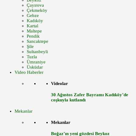
Beykoz
Çayırova
Çekmeköy
Gebze
Kadıköy
Kartal
Maltepe
Pendik
Sancaktepe
Şile
Sultanbeyli
Tuzla
Ümraniye
Üsküdar
Video Haberler
Videolar
30 Ağustos Zafer Bayramı Kadıköy’de
coşkuyla kutlandı
Mekanlar
Mekanlar
Boğaz’ın yeni gözdesi Beykoz