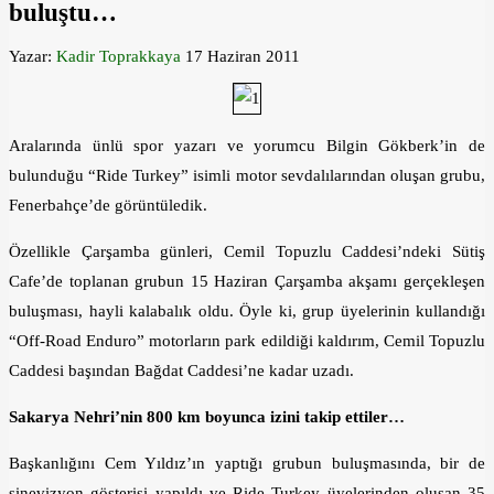
buluştu…
Yazar:
Kadir Toprakkaya
17 Haziran 2011
Aralarında ünlü spor yazarı ve yorumcu Bilgin Gökberk’in de
bulunduğu “Ride Turkey” isimli motor sevdalılarından oluşan grubu,
Fenerbahçe’de görüntüledik.
Özellikle Çarşamba günleri, Cemil Topuzlu Caddesi’ndeki Sütiş
Cafe’de toplanan grubun 15 Haziran Çarşamba akşamı gerçekleşen
buluşması, hayli kalabalık oldu. Öyle ki, grup üyelerinin kullandığı
“Off-Road Enduro” motorların park edildiği kaldırım, Cemil Topuzlu
Caddesi başından Bağdat Caddesi’ne kadar uzadı.
Sakarya Nehri’nin 800 km boyunca izini takip ettiler…
Başkanlığını Cem Yıldız’ın yaptığı grubun buluşmasında, bir de
sinevizyon gösterisi yapıldı ve Ride Turkey üyelerinden oluşan 35