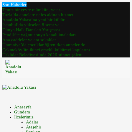
Son Haberler
Temiz bir çevre mümkün, yeter...
Tuzla’da annelere nefes aldıran hizmet
Anadolu Yakası’na yeni bir kültür...
İstanbul’da yükselen 8 semt ve...
Dünya Halk Dansları Yarışması
Pendik’te yağmur suyu kanalı imalatları...
Ana caddeler ve ara sokaklar...
Ümraniye’de çocuklar öğrenirken anneler de...
Çekmeköy’ün ikinci emekli kültürevi kapılarını...
Üsküdar Belediyesi’nde 2026 sünnet şöleni...
Anasayfa
Gündem
İlçelerimiz
Adalar
Ataşehir