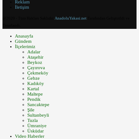
Reklam
İletişim
@2020 - Tüm Hakları Saklıdır.
AnadoluYakasi.net
Tarafından Geliştirildi ve
Tasarlandı.
Anasayfa
Gündem
İlçelerimiz
Adalar
Ataşehir
Beykoz
Çayırova
Çekmeköy
Gebze
Kadıköy
Kartal
Maltepe
Pendik
Sancaktepe
Şile
Sultanbeyli
Tuzla
Ümraniye
Üsküdar
Video Haberler