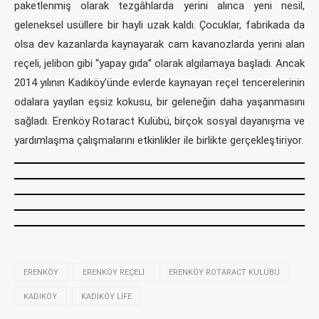
paketlenmiş olarak tezgâhlarda yerini alınca yeni nesil,
geleneksel usüllere bir hayli uzak kaldı. Çocuklar, fabrikada da
olsa dev kazanlarda kaynayarak cam kavanozlarda yerini alan
reçeli, jelibon gibi “yapay gıda” olarak algılamaya başladı. Ancak
2014 yılının Kadıköy’ünde evlerde kaynayan reçel tencerelerinin
odalara yayılan eşsiz kokusu, bir geleneğin daha yaşanmasını
sağladı. Erenköy Rotaract Kulübü, birçok sosyal dayanışma ve
yardımlaşma çalışmalarını etkinlikler ile birlikte gerçekleştiriyor.
ERENKÖY
ERENKÖY REÇELI
ERENKÖY ROTARACT KULÜBÜ
KADIKÖY
KADIKÖY LIFE