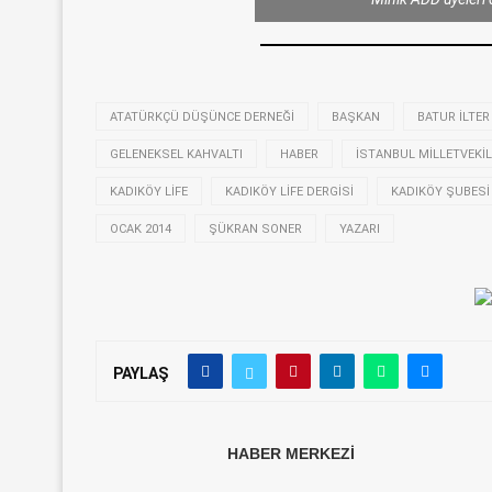
ATATÜRKÇÜ DÜŞÜNCE DERNEĞI
BAŞKAN
BATUR ILTER
GELENEKSEL KAHVALTI
HABER
İSTANBUL MILLETVEKIL
KADIKÖY LIFE
KADIKÖY LIFE DERGISI
KADIKÖY ŞUBESI
OCAK 2014
ŞÜKRAN SONER
YAZARI
PAYLAŞ
HABER MERKEZI