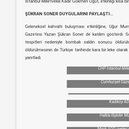
İstanbul Milletvekili Kadir Gökmen Öğüt, etkinliği kısa bi
ŞÜKRAN SONER DUYGULARINI PAYLAŞTI…
Geleneksel kahvaltı buluşması etkinliğine, Uğur Mumc
Gazetesi Yazarı Şükran Soner de katılım gösterdi.
tespitleri nedeniyle bombalı saldırı sonucu öldür
öldürülmesinin de Türkiye tarihinde kara bir leke olarak
yanıtladı.
CHP İstanbul Mill
Cumhuriyet Gaze
Kadıköy ADD
Kadıköy ADD Yönetimi, Kalamış Kha
arma ve çeşitli eşyalarının yer a
Halkla İlişkiler Mü
Minik ADD üyeleri 