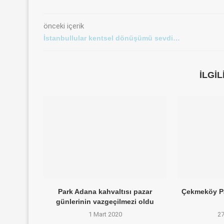
önceki içerik
İstanbullular kentsel dönüşümü sevdi…
İLGI
Park Adana kahvaltısı pazar
Çekmeköy Pa
günlerinin vazgeçilmezi oldu
1 Mart 2020
2