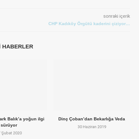
sonraki içerik
CHP Kadıköy Örgütü kaderini çiziyor…
LI HABERLER
rk Balık’a yoğun ilgi
Dinç Çoban’dan Bekarlığa Veda
sürüyor
30 Haziran 2019
7 Şubat 2020