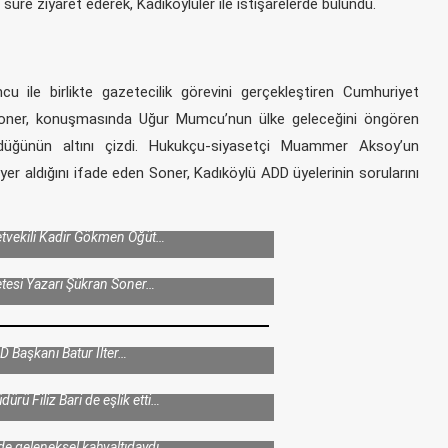
r süre ziyaret ederek, Kadıköylüler ile istişarelerde bulundu.
u ile birlikte gazetecilik görevini gerçekleştiren Cumhuriyet
 Soner, konuşmasında Uğur Mumcu’nun ülke geleceğini öngören
üldüğünün altını çizdi. Hukukçu-siyasetçi Muammer Aksoy’un
 yer aldığını ifade eden Soner, Kadıköylü ADD üyelerinin sorularını
etvekili Kadir Gökmen Öğüt…
tesi Yazarı Şükran Soner…
 Başkanı Batur İlter…
lkedon Cafe ve Restaurant’ta Atatürk rozeti,
ldığı stant açtı. ADD üyelerine, restaurantın
dürü Filiz Bari de eşlik etti…
de geleneksel kahvaltıdaydı…