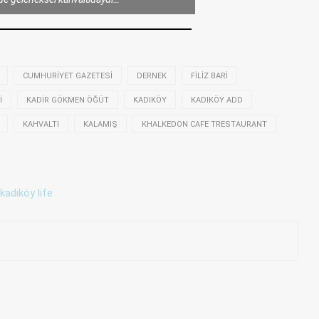
CUMHURIYET GAZETESI
DERNEK
FILIZ BARI
I
KADIR GÖKMEN ÖĞÜT
KADIKÖY
KADIKÖY ADD
KAHVALTI
KALAMIŞ
KHALKEDON CAFE TRESTAURANT