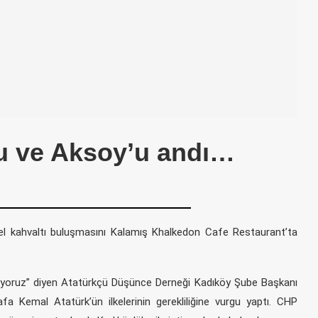
 ve Aksoy’u andı…
el kahvaltı buluşmasını Kalamış Khalkedon Cafe Restaurant’ta
nıyoruz” diyen Atatürkçü Düşünce Derneği Kadıköy Şube Başkanı
afa Kemal Atatürk’ün ilkelerinin gerekliliğine vurgu yaptı. CHP