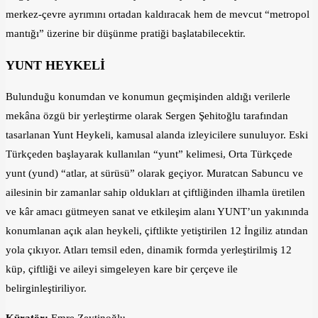
merkez-çevre ayrımını ortadan kaldıracak hem de mevcut “metropol
mantığı” üzerine bir düşünme pratiği başlatabilecektir.
YUNT HEYKELİ
Bulunduğu konumdan ve konumun geçmişinden aldığı verilerle
mekâna özgü bir yerleştirme olarak Sergen Şehitoğlu tarafından
tasarlanan Yunt Heykeli, kamusal alanda izleyicilere sunuluyor. Eski
Türkçeden başlayarak kullanılan “yunt” kelimesi, Orta Türkçede
yunt (yund) “atlar, at sürüsü” olarak geçiyor. Muratcan Sabuncu ve
ailesinin bir zamanlar sahip oldukları at çiftliğinden ilhamla üretilen
ve kâr amacı gütmeyen sanat ve etkileşim alanı YUNT’un yakınında
konumlanan açık alan heykeli, çiftlikte yetiştirilen 12 İngiliz atından
yola çıkıyor. Atları temsil eden, dinamik formda yerleştirilmiş 12
küp, çiftliği ve aileyi simgeleyen kare bir çerçeve ile
belirginleştiriliyor.