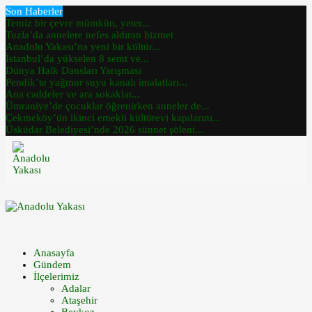
Son Haberler
Temiz bir çevre mümkün, yeter...
Tuzla’da annelere nefes aldıran hizmet
Anadolu Yakası’na yeni bir kültür...
İstanbul’da yükselen 8 semt ve...
Dünya Halk Dansları Yarışması
Pendik’te yağmur suyu kanalı imalatları...
Ana caddeler ve ara sokaklar...
Ümraniye’de çocuklar öğrenirken anneler de...
Çekmeköy’ün ikinci emekli kültürevi kapılarını...
Üsküdar Belediyesi’nde 2026 sünnet şöleni...
Anasayfa
Gündem
İlçelerimiz
Adalar
Ataşehir