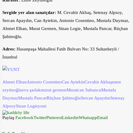
Küratör:
Emre Zeytinoğlu
Sergide yer alan sanatçılar:
M. Cevahir Akbaş, Setenay Alpsoy,
Sercan Apaydın, Can Aytekin, Antonio Cosentino, Mustafa Duymaz,
Ahmet Elhan, Murat Germen, Sinan Logie, Mustafa Pancar, Rüçhan
Şahinoğlu.
Adres:
Hasanpaşa Mahallesi Fatih Bulvarı No: 33 Sultanbeyli /
İstanbul
Ahmet Elhan
Antonio Cosentino
Can Aytekin
Cevahir Akbaş
emre
zeytinoğlu
eva şarlak
murat germen
Muratcan Sabuncu
Mustafa
Duymaz
Mustafa Pancar
Rüçhan Şahinoğlu
Sercan Apaydın
Setenay
Alpsoy
Sinan Logie
yunt
Paylaş
Facebook
Twitter
Pinterest
Linkedin
Whatsapp
Email