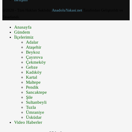
@2020 - Tüm Hakları Saklıdır.
AnadoluYakasi.net
Tarafından Geliştirildi ve
Tasarlandı.
Anasayfa
Gündem
İlçelerimiz
Adalar
Ataşehir
Beykoz
Çayırova
Çekmeköy
Gebze
Kadıköy
Kartal
Maltepe
Pendik
Sancaktepe
Şile
Sultanbeyli
Tuzla
Ümraniye
Üsküdar
Video Haberler