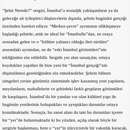
“Şehir Nerede?” sergisi, İstanbul’a nostaljik yaklaşımların ya da
geleceğe ait iyileştirici düşüncelerin dışında, şehrin bugünkü gerçeği
üzerinden hareket ediyor. “Merkez-çevre” ayrımının silikleşmeye
başladığı şehirde; artık ne ideal bir “İstanbullu”dan, ne oraya
sonradan gelen ve o “kültüre yabancı olduğu ileri sürülen”
arasındaki ayrımdan, ne de “eski İstanbul görüntüleri”nin
tekliğinden söz edilebilir. Sergide yer alan sanatçılar, ortaya
koydukları yapıtları ile bize yeni bir “İstanbul gerçeği”nin
düşünülmesi gerektiğinden söz etmektedirler. Şehrin bilinen
simgeleri yerine günümüz sisteminde işlev kazanmış yeni yapıların,
meydanların, mahallelerin ve şehirdeki farklı grupların görüntüleri
ile karşılaşırız. İstanbul’da bir yandan var olan kültürel yapı ile
bugünün yenilerinin buluştukları ve ayrıştıkları durumlar ortaya
konulmaktadır. Sonuçta, bu sanat alanı da tam bu durumları içeren
bir “yer”de bulunmaktadır ki bu yüzden, açılış olarak böyle bir
sergiyle başlanması, hem o “yer”in izleyicisiyle bir yakınlık kuracak,