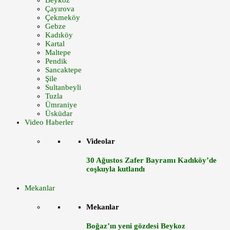
Beykoz
Çayırova
Çekmeköy
Gebze
Kadıköy
Kartal
Maltepe
Pendik
Sancaktepe
Şile
Sultanbeyli
Tuzla
Ümraniye
Üsküdar
Video Haberler
Videolar
30 Ağustos Zafer Bayramı Kadıköy’de
coşkuyla kutlandı
Mekanlar
Mekanlar
Boğaz’ın yeni gözdesi Beykoz