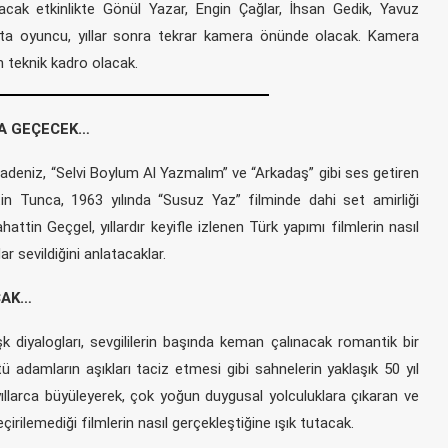
lacak etkinlikte Gönül Yazar, Engin Çağlar, İhsan Gedik, Yavuz
usta oyuncu, yıllar sonra tekrar kamera önünde olacak. Kamera
n teknik kadro olacak.
A GEÇECEK…
deniz, “Selvi Boylum Al Yazmalım” ve “Arkadaş” gibi ses getiren
n Tunca, 1963 yılında “Susuz Yaz” filminde dahi set amirliği
attin Geçgel, yıllardır keyifle izlenen Türk yapımı filmlerin nasıl
r sevildiğini anlatacaklar.
CAK…
k diyalogları, sevgililerin başında keman çalınacak romantik bir
damların aşıkları taciz etmesi gibi sahnelerin yaklaşık 50 yıl
 yıllarca büyüleyerek, çok yoğun duygusal yolculuklara çıkaran ve
rilemediği filmlerin nasıl gerçekleştiğine ışık tutacak.