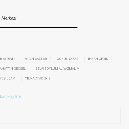
ş Merkezi
 AYDINLI
ENGIN ÇAĞLAR
GÖNÜL YAZAR
İHSAN GEDIK
AHATTIN GEÇGEL
SELVI BOYLUM AL YAZMALIM
YEŞILÇAM
YILMA ATADENIZ