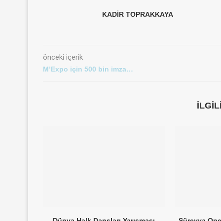
KADIR TOPRAKKAYA
önceki içerik
M’Expo için 500 bin imza…
İLGI
Dünya Halk Dansları Yarışması
Süreyya Ope