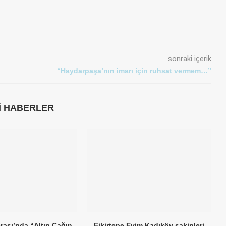
sonraki içerik
“Haydarpaşa’nın imarı için ruhsat vermem…”
LI HABERLER
rası’nda “Altın Çağın
Fikirtepe Evim Kadıköy sakinleri