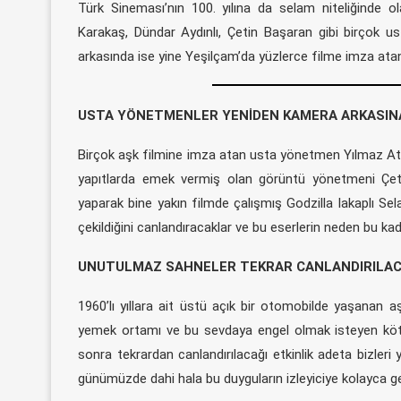
Türk Sineması’nın 100. yılına da selam niteliğinde o
Karakaş, Dündar Aydınlı, Çetin Başaran gibi birçok 
arkasında ise yine Yeşilçam’da yüzlerce filme imza ata
USTA YÖNETMENLER YENİDEN KAMERA ARKASIN
Birçok aşk filmine imza atan usta yönetmen Yılmaz Ata
yapıtlarda emek vermiş olan görüntü yönetmeni Çeti
yaparak bine yakın filmde çalışmış Godzilla lakaplı Selah
çekildiğini canlandıracaklar ve bu eserlerin neden bu kada
UNUTULMAZ SAHNELER TEKRAR CANLANDIRILA
1960’lı yıllara ait üstü açık bir otomobilde yaşanan aş
yemek ortamı ve bu sevdaya engel olmak isteyen kötü a
sonra tekrardan canlandırılacağı etkinlik adeta bizleri
günümüzde dahi hala bu duyguların izleyiciye kolayca geçi