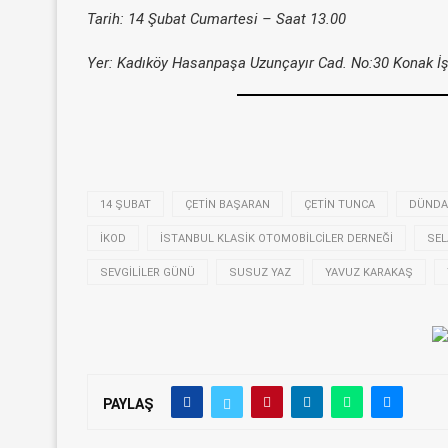
Tarih: 14 Şubat Cumartesi – Saat 13.00
Yer: Kadıköy Hasanpaşa Uzunçayır Cad. No:30 Konak İ
14 ŞUBAT
ÇETIN BAŞARAN
ÇETIN TUNCA
DÜNDAR
IKOD
İSTANBUL KLASIK OTOMOBILCILER DERNEĞI
SEL
SEVGILILER GÜNÜ
SUSUZ YAZ
YAVUZ KARAKAŞ
PAYLAŞ