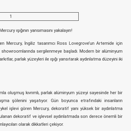
Mercury ışığının yansımasını yakalayın!
len Mercury, İngiliz tasarımcı Ross Lovegrove’un Artemide için
ma showroomlarında sergilenmeye başladı. Modern bir alüminyum
kıtlar, parlak yüzeyleri ile ışığı yansıtarak aydınlatma düzeyini iki
mla oluşmuş kıvrımlı, parlak alüminyum yüzeyi sayesinde her bir
uluşma şölenini yaşatıyor. Gün boyunca etrafındaki insanların
heykel işlevi gören Mercury, dekoratif yanı yüksek bir aydınlatma
ulanan dekoratif ve işlevsel aydınlatmada son derece önemli bir
ayıcıları olarak dikkatleri çekiyor.