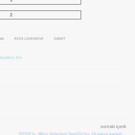
MA
ROSS LOVEGROVE
SARKIT
sonraki içerik
İSTEK’in “Mini Voleybol Şenliği”ne 15 takım katıldı…