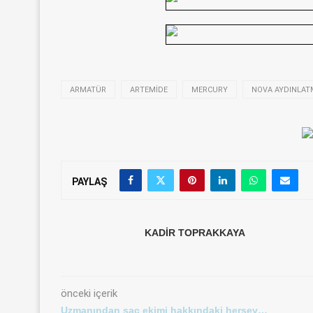
ARMATÜR
ARTEMIDE
MERCURY
NOVA AYDINLAT
PAYLAŞ
KADIR TOPRAKKAYA
önceki içerik
Uzmanından saç ekimi hakkındaki herşey…