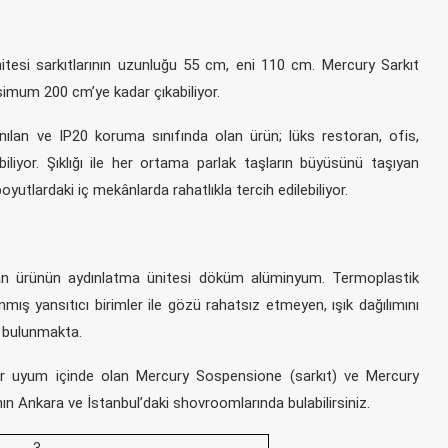
itesi sarkıtlarının uzunluğu 55 cm, eni 110 cm. Mercury Sarkıt
imum 200 cm’ye kadar çıkabiliyor.
ılan ve IP20 koruma sınıfında olan ürün; lüks restoran, ofis,
iliyor. Şıklığı ile her ortama parlak taşların büyüsünü taşıyan
boyutlardaki iç mekânlarda rahatlıkla tercih edilebiliyor.
an ürünün aydınlatma ünitesi döküm alüminyum. Termoplastik
ış yansıtıcı birimler ile gözü rahatsız etmeyen, ışık dağılımını
u bulunmakta.
ebir uyum içinde olan Mercury Sospensione (sarkıt) ve Mercury
n Ankara ve İstanbul’daki shovroomlarında bulabilirsiniz.