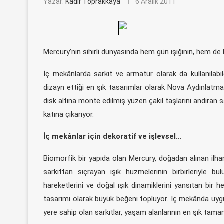
Yazar:
Kadir Toprakkaya
6 Aralık 2011
Mercury’nin sihirli dünyasında hem gün ışığının, hem de 
İç mekânlarda sarkıt ve armatür olarak da kullanılabi
dizayn ettiği en şık tasarımlar olarak Nova Aydınlat
disk altına monte edilmiş yüzen çakıl taşlarını andıran sar
katına çıkarıyor.
İç mekânlar için dekoratif ve işlevsel…
Biomorfik bir yapıda olan Mercury, doğadan alınan ilha
sarkıttan sıçrayan ışık huzmelerinin birbirleriyle b
hareketlerini ve doğal ışık dinamiklerini yansıtan bir 
tasarımı olarak büyük beğeni topluyor. İç mekânda uyg
yere sahip olan sarkıtlar, yaşam alanlarının en şık tamaml