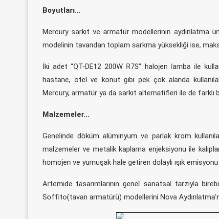
Boyutları…
Mercury sarkıt ve armatür modellerinin aydınlatma ün
modelinin tavandan toplam sarkma yüksekliği ise, maks
İki adet “QT-DE12 200W R7S” halojen lamba ile kullan
hastane, otel ve konut gibi pek çok alanda kullanılab
Mercury, armatür ya da sarkıt alternatifleri ile de farklı 
Malzemeler…
Genelinde döküm alüminyum ve parlak krom kullanıl
malzemeler ve metalik kaplama enjeksiyonu ile kalıplanm
homojen ve yumuşak hale getiren dolaylı ışık emisyon
Artemide tasarımlarının genel sanatsal tarzıyla bir
Soffito(tavan armatürü) modellerini Nova Aydınlatma’nı