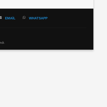
EMAIL
WHATSAPP
ndı.