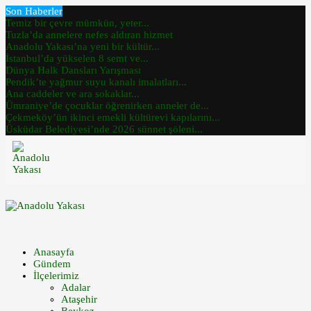
Son Haberler
Temiz bir çevre mümkün, yeter...
Tuzla’da annelere nefes aldıran hizmet
Anadolu Yakası’na yeni bir kültür...
İstanbul’da yükselen 8 semt ve...
Dünya Halk Dansları Yarışması
Pendik’te yağmur suyu kanalı imalatları...
Ana caddeler ve ara sokaklar...
Ümraniye’de çocuklar öğrenirken anneler de...
Çekmeköy’ün ikinci emekli kültürevi kapılarını...
Üsküdar Belediyesi’nde 2026 sünnet şöleni...
Anasayfa
Gündem
İlçelerimiz
Adalar
Ataşehir