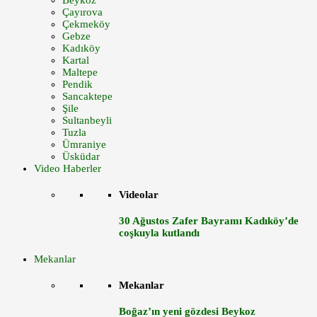
Beykoz
Çayırova
Çekmeköy
Gebze
Kadıköy
Kartal
Maltepe
Pendik
Sancaktepe
Şile
Sultanbeyli
Tuzla
Ümraniye
Üsküdar
Video Haberler
Videolar
30 Ağustos Zafer Bayramı Kadıköy’de
coşkuyla kutlandı
Mekanlar
Mekanlar
Boğaz’ın yeni gözdesi Beykoz