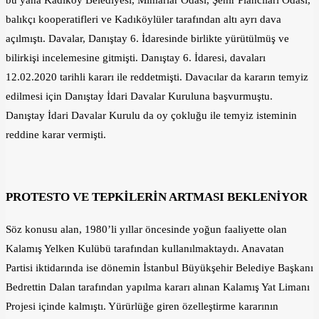
bu yana Kadıköy Belediyesi, Mimarlar Odası, Şehir Plancıları Odası,
balıkçı kooperatifleri ve Kadıköylüler tarafından altı ayrı dava
açılmıştı. Davalar, Danıştay 6. İdaresinde birlikte yürütülmüş ve
bilirkişi incelemesine gitmişti. Danıştay 6. İdaresi, davaları
12.02.2020 tarihli kararı ile reddetmişti. Davacılar da kararın temyiz
edilmesi için Danıştay İdari Davalar Kuruluna başvurmuştu.
Danıştay İdari Davalar Kurulu da oy çokluğu ile temyiz isteminin
reddine karar vermişti.
PROTESTO VE TEPKİLERİN ARTMASI BEKLENİYOR
Söz konusu alan, 1980’li yıllar öncesinde yoğun faaliyette olan
Kalamış Yelken Kulübü tarafından kullanılmaktaydı. Anavatan
Partisi iktidarında ise dönemin İstanbul Büyükşehir Belediye Başkanı
Bedrettin Dalan tarafından yapılma kararı alınan Kalamış Yat Limanı
Projesi içinde kalmıştı. Yürürlüğe giren özelleştirme kararının