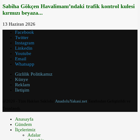
Sabiha Gökçen Havalimanı’ndaki trafik kontrol kulesi
kırmızı beyaza...
13 Haziran 2026
Facebook
Twitter
Instagram
Linkedin
Youtube
Email
Whatsapp
Gizlilik Politikamız
Künye
Reklam
İletişim
@2020 - Tüm Hakları Saklıdır.
AnadoluYakasi.net
Tarafından Geliştirildi ve
Tasarlandı.
Anasayfa
Gündem
İlçelerimiz
Adalar