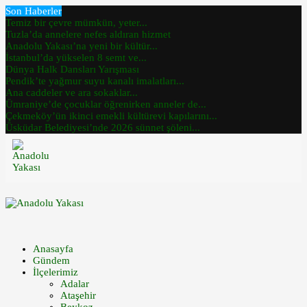
Son Haberler
Temiz bir çevre mümkün, yeter...
Tuzla’da annelere nefes aldıran hizmet
Anadolu Yakası’na yeni bir kültür...
İstanbul’da yükselen 8 semt ve...
Dünya Halk Dansları Yarışması
Pendik’te yağmur suyu kanalı imalatları...
Ana caddeler ve ara sokaklar...
Ümraniye’de çocuklar öğrenirken anneler de...
Çekmeköy’ün ikinci emekli kültürevi kapılarını...
Üsküdar Belediyesi’nde 2026 sünnet şöleni...
Anasayfa
Gündem
İlçelerimiz
Adalar
Ataşehir