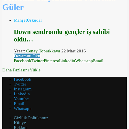
Güler
Manşet
Üsküdar
Down sendromlu gençler iş sahibi
oldu…
Yazar:
Cenay Toprakkaya
22 Mart 2016
Devamını Oku
Facebook
Twitter
Pinterest
Linkedin
Whatsapp
Email
Daha Fazlasını Yükle
Facebook
Twitter
Instagram
Linkedin
Youtube
Email
Whatsapp
Gizlilik Politikamız
Künye
Reklam