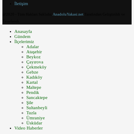
İletişim
@2020 - Tüm Hakları Saklıdır.
AnadoluYakasi.net
Tarafından Geliştirildi ve
Tasarlandı.
Anasayfa
Gündem
İlçelerimiz
Adalar
Ataşehir
Beykoz
Çayırova
Çekmeköy
Gebze
Kadıköy
Kartal
Maltepe
Pendik
Sancaktepe
Şile
Sultanbeyli
Tuzla
Ümraniye
Üsküdar
Video Haberler