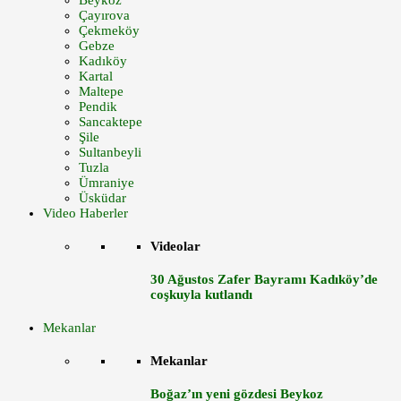
Beykoz
Çayırova
Çekmeköy
Gebze
Kadıköy
Kartal
Maltepe
Pendik
Sancaktepe
Şile
Sultanbeyli
Tuzla
Ümraniye
Üsküdar
Video Haberler
Videolar
30 Ağustos Zafer Bayramı Kadıköy’de
coşkuyla kutlandı
Mekanlar
Mekanlar
Boğaz’ın yeni gözdesi Beykoz