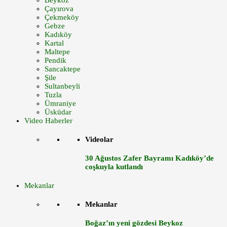
Beykoz
Çayırova
Çekmeköy
Gebze
Kadıköy
Kartal
Maltepe
Pendik
Sancaktepe
Şile
Sultanbeyli
Tuzla
Ümraniye
Üsküdar
Video Haberler
Videolar
30 Ağustos Zafer Bayramı Kadıköy’de
coşkuyla kutlandı
Mekanlar
Mekanlar
Boğaz’ın yeni gözdesi Beykoz