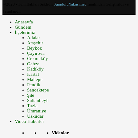
@2020 - Tüm Hakları Saklıdır.
AnadoluYakasi.net
Tarafından Geliştirildi ve
Tasarlandı.
Anasayfa
Gündem
İlçelerimiz
Adalar
Ataşehir
Beykoz
Çayırova
Çekmeköy
Gebze
Kadıköy
Kartal
Maltepe
Pendik
Sancaktepe
Şile
Sultanbeyli
Tuzla
Ümraniye
Üsküdar
Video Haberler
Videolar