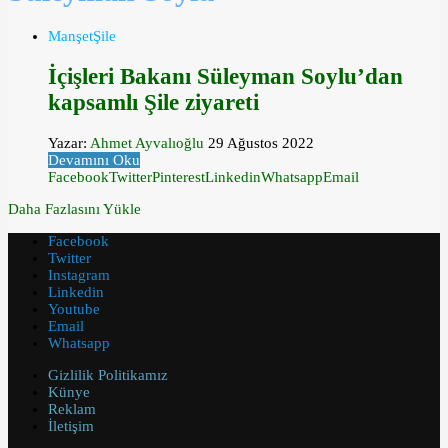
Manşet
Şile
İçişleri Bakanı Süleyman Soylu’dan
kapsamlı Şile ziyareti
Yazar:
Ahmet Ayvalıoğlu
29 Ağustos 2022
Devamını Oku
Facebook
Twitter
Pinterest
Linkedin
Whatsapp
Email
Daha Fazlasını Yükle
Facebook
Twitter
Instagram
Linkedin
Youtube
Email
Whatsapp
Gizlilik Politikamız
Künye
Reklam
İletişim