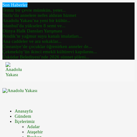
Son Haberler
Temiz bir çevre mümkün, yeter...
Tuzla’da annelere nefes aldıran hizmet
Anadolu Yakası’na yeni bir kültür...
İstanbul’da yükselen 8 semt ve...
Dünya Halk Dansları Yarışması
Pendik’te yağmur suyu kanalı imalatları...
Ana caddeler ve ara sokaklar...
Ümraniye’de çocuklar öğrenirken anneler de...
Çekmeköy’ün ikinci emekli kültürevi kapılarını...
Üsküdar Belediyesi’nde 2026 sünnet şöleni...
Anasayfa
Gündem
İlçelerimiz
Adalar
Ataşehir