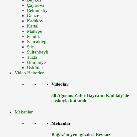
Beykoz
Çayırova
Çekmeköy
Gebze
Kadıköy
Kartal
Maltepe
Pendik
Sancaktepe
Şile
Sultanbeyli
Tuzla
Ümraniye
Üsküdar
Video Haberler
Videolar
30 Ağustos Zafer Bayramı Kadıköy’de
coşkuyla kutlandı
Mekanlar
Mekanlar
Boğaz’ın yeni gözdesi Beykoz