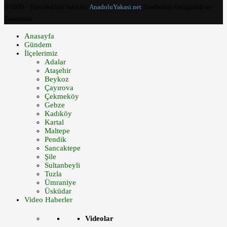
@2020 - Tüm Hakları Saklıdır.
AnadoluYakasi.net
Tarafından Geliştirildi ve
Tasarlandı.
Anasayfa
Gündem
İlçelerimiz
Adalar
Ataşehir
Beykoz
Çayırova
Çekmeköy
Gebze
Kadıköy
Kartal
Maltepe
Pendik
Sancaktepe
Şile
Sultanbeyli
Tuzla
Ümraniye
Üsküdar
Video Haberler
Videolar