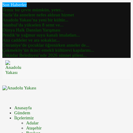
Son Haberler
Temiz bir çevre mümkün, yeter...
Tuzla’da annelere nefes aldıran hizmet
Anadolu Yakası’na yeni bir kültür...
İstanbul’da yükselen 8 semt ve...
Dünya Halk Dansları Yarışması
Pendik’te yağmur suyu kanalı imalatları...
Ana caddeler ve ara sokaklar...
Ümraniye’de çocuklar öğrenirken anneler de...
Çekmeköy’ün ikinci emekli kültürevi kapılarını...
Üsküdar Belediyesi’nde 2026 sünnet şöleni...
Anasayfa
Gündem
İlçelerimiz
Adalar
Ataşehir