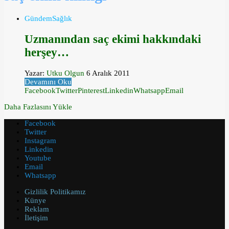
Gündem
Sağlık
Uzmanından saç ekimi hakkındaki
herşey…
Yazar:
Utku Olgun
6 Aralık 2011
Devamını Oku
Facebook
Twitter
Pinterest
Linkedin
Whatsapp
Email
Daha Fazlasını Yükle
Facebook
Twitter
Instagram
Linkedin
Youtube
Email
Whatsapp
Gizlilik Politikamız
Künye
Reklam
İletişim