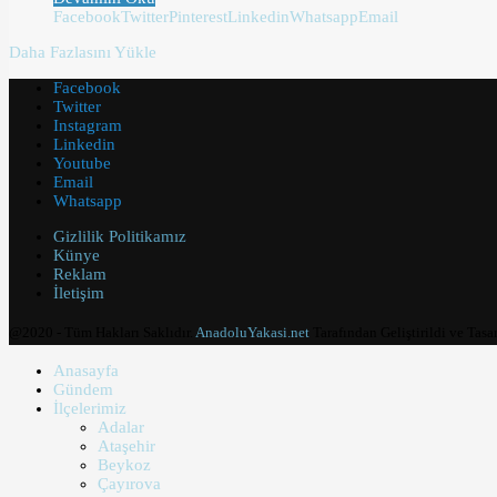
Facebook
Twitter
Pinterest
Linkedin
Whatsapp
Email
Daha Fazlasını Yükle
Facebook
Twitter
Instagram
Linkedin
Youtube
Email
Whatsapp
Gizlilik Politikamız
Künye
Reklam
İletişim
@2020 - Tüm Hakları Saklıdır.
AnadoluYakasi.net
Tarafından Geliştirildi ve Tasa
Anasayfa
Gündem
İlçelerimiz
Adalar
Ataşehir
Beykoz
Çayırova