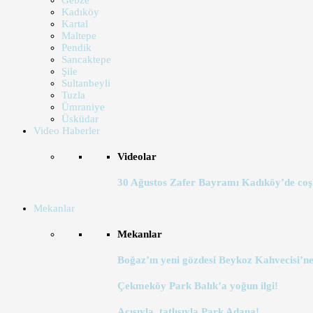
Gebze
Kadıköy
Kartal
Maltepe
Pendik
Sancaktepe
Şile
Sultanbeyli
Tuzla
Ümraniye
Üsküdar
Video Haberler
Videolar
30 Ağustos Zafer Bayramı Kadıköy’de coş
Mekanlar
Mekanlar
Boğaz’ın yeni gözdesi Beykoz Kahvecisi’ne
Çekmeköy Park Balık’a yoğun ilgi!
Acısıyla, tatlısıyla Park Adana!