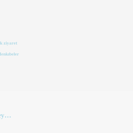
k ziyaret
Menkıbeler
şey…