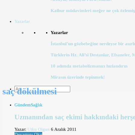
Kalbur müdavimleri meğer ne çok özlemiş
Yazarlar
Yazarlar
İstanbul’un gözbebeğine nerdeyse bir asırlı
Türklerin Hz. Ali’si Destanlar, Efsaneler, 
10 adımda metabolizmanızı hızlandırın
Mirasın üzerinde tepinmek!
saç dökülmesi
Gündem
Sağlık
Uzmanından saç ekimi hakkındaki her
Yazar:
Utku Olgun
6 Aralık 2011
Devamını Oku