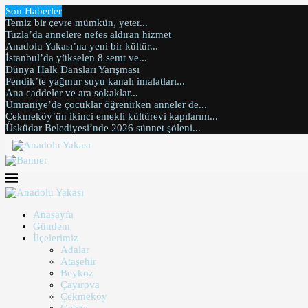
Son Haberler
Temiz bir çevre mümkün, yeter...
Tuzla’da annelere nefes aldıran hizmet
Anadolu Yakası’na yeni bir kültür...
İstanbul’da yükselen 8 semt ve...
Dünya Halk Dansları Yarışması
Pendik’te yağmur suyu kanalı imalatları...
Ana caddeler ve ara sokaklar...
Ümraniye’de çocuklar öğrenirken anneler de...
Çekmeköy’ün ikinci emekli kültürevi kapılarını...
Üsküdar Belediyesi’nde 2026 sünnet şöleni...
Anasayfa
Gündem
İlçelerimiz
Adalar
Ataşehir
Beykoz
Çayırova
Çekmeköy