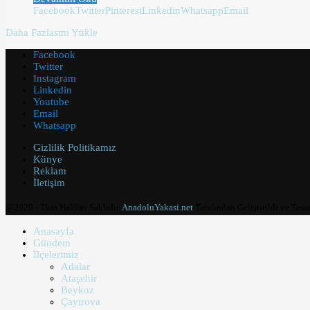
Facebook
Twitter
Pinterest
Linkedin
Whatsapp
Email
Daha Fazlasını Yükle
Facebook
Twitter
Instagram
Linkedin
Youtube
Email
Whatsapp
Gizlilik Politikamız
Künye
Reklam
İletişim
@2020 - Tüm Hakları Saklıdır.
AnadoluYakasi.net
Tarafından Geliştirildi ve Tasa
Anasayfa
Gündem
İlçelerimiz
Adalar
Ataşehir
Beykoz
Çayırova