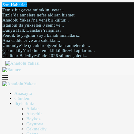
Son Haberler
Temiz bir çevre mümkün, yeter...
Tuzla’da annelere nefes aldıran hizmet
Anadolu Yakası’na yeni bir kültür...
İstanbul’da yükselen 8 semt ve...
Dünya Halk Dansları Yarışması
Pendik’te yağmur suyu kanalı imalatları...
Ana caddeler ve ara sokaklar...
Ümraniye’de çocuklar öğrenirken anneler de...
Çekmeköy’ün ikinci emekli kültürevi kapılarını...
Üsküdar Belediyesi’nde 2026 sünnet şöleni...
Anasayfa
Gündem
İlçelerimiz
Adalar
Ataşehir
Beykoz
Çayırova
Çekmeköy