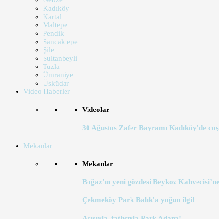
Gebze
Kadıköy
Kartal
Maltepe
Pendik
Sancaktepe
Şile
Sultanbeyli
Tuzla
Ümraniye
Üsküdar
Video Haberler
Videolar
30 Ağustos Zafer Bayramı Kadıköy’de coş
Mekanlar
Mekanlar
Boğaz’ın yeni gözdesi Beykoz Kahvecisi’ne
Çekmeköy Park Balık’a yoğun ilgi!
Acısıyla, tatlısıyla Park Adana!