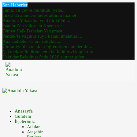
Son Haberler
Temiz bir çevre mümkün, yeter...
Tuzla’da annelere nefes aldıran hizmet
Anadolu Yakası’na yeni bir kültür...
İstanbul’da yükselen 8 semt ve...
Dünya Halk Dansları Yarışması
Pendik’te yağmur suyu kanalı imalatları...
Ana caddeler ve ara sokaklar...
Ümraniye’de çocuklar öğrenirken anneler de...
Çekmeköy’ün ikinci emekli kültürevi kapılarını...
Üsküdar Belediyesi’nde 2026 sünnet şöleni...
Anasayfa
Gündem
İlçelerimiz
Adalar
Ataşehir