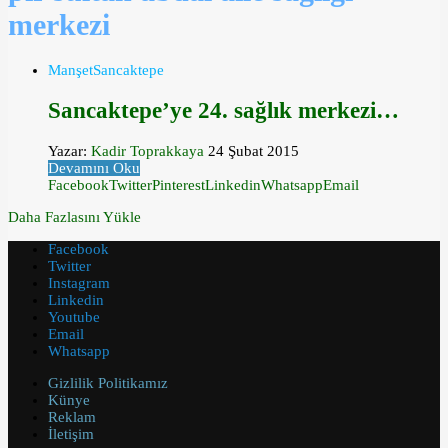
merkezi
Manşet
Sancaktepe
Sancaktepe’ye 24. sağlık merkezi…
Yazar:
Kadir Toprakkaya
24 Şubat 2015
Devamını Oku
Facebook
Twitter
Pinterest
Linkedin
Whatsapp
Email
Daha Fazlasını Yükle
Facebook
Twitter
Instagram
Linkedin
Youtube
Email
Whatsapp
Gizlilik Politikamız
Künye
Reklam
İletişim