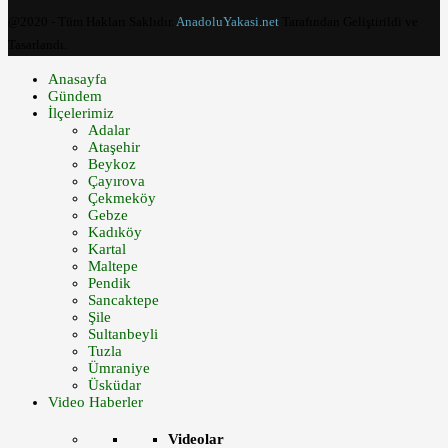
@2020 - Tüm Hakları Saklıdır.
AnadoluYakasi.net
Tarafından Geliştirildi ve
Tasarlandı.
Anasayfa
Gündem
İlçelerimiz
Adalar
Ataşehir
Beykoz
Çayırova
Çekmeköy
Gebze
Kadıköy
Kartal
Maltepe
Pendik
Sancaktepe
Şile
Sultanbeyli
Tuzla
Ümraniye
Üsküdar
Video Haberler
Videolar