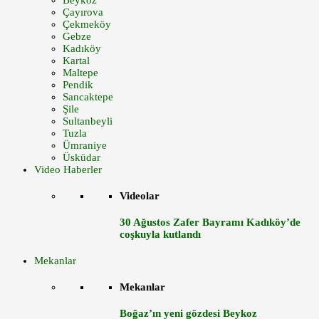
Beykoz
Çayırova
Çekmeköy
Gebze
Kadıköy
Kartal
Maltepe
Pendik
Sancaktepe
Şile
Sultanbeyli
Tuzla
Ümraniye
Üsküdar
Video Haberler
Videolar
30 Ağustos Zafer Bayramı Kadıköy’de
coşkuyla kutlandı
Mekanlar
Mekanlar
Boğaz’ın yeni gözdesi Beykoz