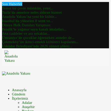
Son Haberler
Temiz bir çevre mümkün, yeter...
Tuzla’da annelere nefes aldıran hizmet
Anadolu Yakası’na yeni bir kültür...
İstanbul’da yükselen 8 semt ve...
Dünya Halk Dansları Yarışması
Pendik’te yağmur suyu kanalı imalatları...
Ana caddeler ve ara sokaklar...
Ümraniye’de çocuklar öğrenirken anneler de...
Çekmeköy’ün ikinci emekli kültürevi kapılarını...
Üsküdar Belediyesi’nde 2026 sünnet şöleni...
Anasayfa
Gündem
İlçelerimiz
Adalar
Ataşehir