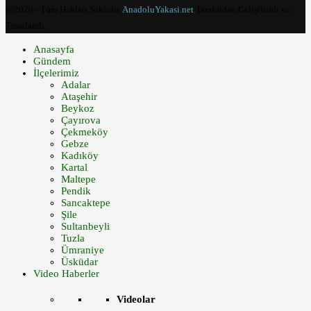
@2020 - Tüm Hakları Saklıdır.
AnadoluYakasi.net
Tarafından Geliştirildi ve
Tasarlandı.
Anasayfa
Gündem
İlçelerimiz
Adalar
Ataşehir
Beykoz
Çayırova
Çekmeköy
Gebze
Kadıköy
Kartal
Maltepe
Pendik
Sancaktepe
Şile
Sultanbeyli
Tuzla
Ümraniye
Üsküdar
Video Haberler
Videolar