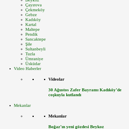
Beykoz
Çayırova
Çekmeköy
Gebze
Kadıköy
Kartal
Maltepe
Pendik
Sancaktepe
Şile
Sultanbeyli
Tuzla
Ümraniye
Üsküdar
Video Haberler
Videolar
30 Ağustos Zafer Bayramı Kadıköy’de
coşkuyla kutlandı
Mekanlar
Mekanlar
Boğaz’ın yeni gözdesi Beykoz