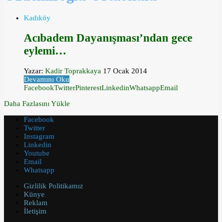
Kadıköy
Acıbadem Dayanışması’ndan gece
eylemi…
Yazar:
Kadir Toprakkaya
17 Ocak 2014
Devamını Oku
Facebook
Twitter
Pinterest
Linkedin
Whatsapp
Email
Daha Fazlasını Yükle
Facebook
Twitter
Instagram
Linkedin
Youtube
Email
Whatsapp
Gizlilik Politikamız
Künye
Reklam
İletişim