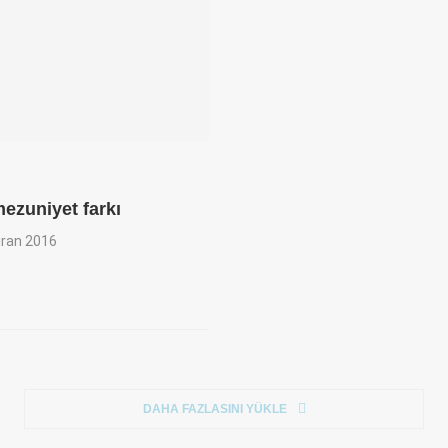
ezuniyet farkı
iran 2016
DAHA FAZLASINI YÜKLE