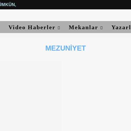
ÜMKÜN, YETER...
Video Haberler
Mekanlar
Yazar
MEZUNIYET