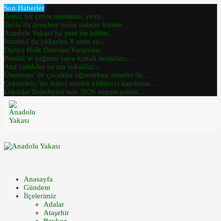
Son Haberler
Temiz bir çevre mümkün, yeter...
Tuzla’da annelere nefes aldıran hizmet
Anadolu Yakası’na yeni bir kültür...
İstanbul’da yükselen 8 semt ve...
Dünya Halk Dansları Yarışması
Pendik’te yağmur suyu kanalı imalatları...
Ana caddeler ve ara sokaklar...
Ümraniye’de çocuklar öğrenirken anneler de...
Çekmeköy’ün ikinci emekli kültürevi kapılarını...
Üsküdar Belediyesi’nde 2026 sünnet şöleni...
Anasayfa
Gündem
İlçelerimiz
Adalar
Ataşehir