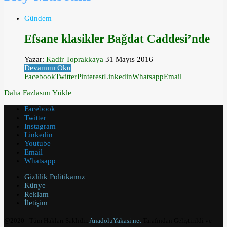
Gündem
Efsane klasikler Bağdat Caddesi’nde
Yazar:
Kadir Toprakkaya
31 Mayıs 2016
Devamını Oku
Facebook
Twitter
Pinterest
Linkedin
Whatsapp
Email
Daha Fazlasını Yükle
Facebook
Twitter
Instagram
Linkedin
Youtube
Email
Whatsapp
Gizlilik Politikamız
Künye
Reklam
İletişim
@2020 - Tüm Hakları Saklıdır.
AnadoluYakasi.net
Tarafından Geliştirildi ve