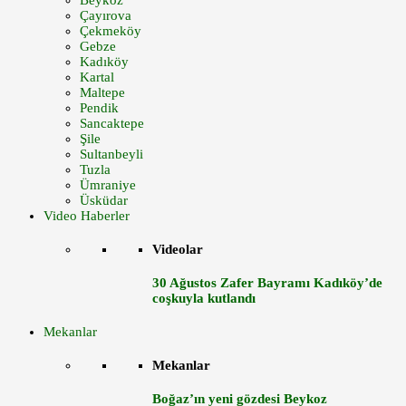
Beykoz
Çayırova
Çekmeköy
Gebze
Kadıköy
Kartal
Maltepe
Pendik
Sancaktepe
Şile
Sultanbeyli
Tuzla
Ümraniye
Üsküdar
Video Haberler
Videolar
30 Ağustos Zafer Bayramı Kadıköy’de
coşkuyla kutlandı
Mekanlar
Mekanlar
Boğaz’ın yeni gözdesi Beykoz