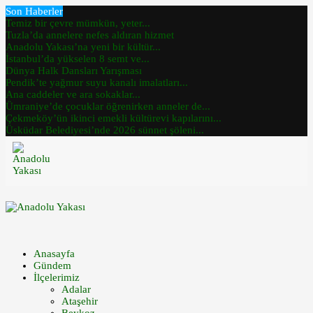
Son Haberler
Temiz bir çevre mümkün, yeter...
Tuzla’da annelere nefes aldıran hizmet
Anadolu Yakası’na yeni bir kültür...
İstanbul’da yükselen 8 semt ve...
Dünya Halk Dansları Yarışması
Pendik’te yağmur suyu kanalı imalatları...
Ana caddeler ve ara sokaklar...
Ümraniye’de çocuklar öğrenirken anneler de...
Çekmeköy’ün ikinci emekli kültürevi kapılarını...
Üsküdar Belediyesi’nde 2026 sünnet şöleni...
Anasayfa
Gündem
İlçelerimiz
Adalar
Ataşehir