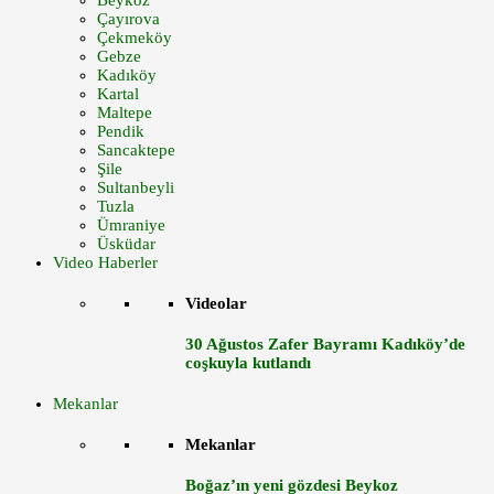
Beykoz
Çayırova
Çekmeköy
Gebze
Kadıköy
Kartal
Maltepe
Pendik
Sancaktepe
Şile
Sultanbeyli
Tuzla
Ümraniye
Üsküdar
Video Haberler
Videolar
30 Ağustos Zafer Bayramı Kadıköy’de
coşkuyla kutlandı
Mekanlar
Mekanlar
Boğaz’ın yeni gözdesi Beykoz