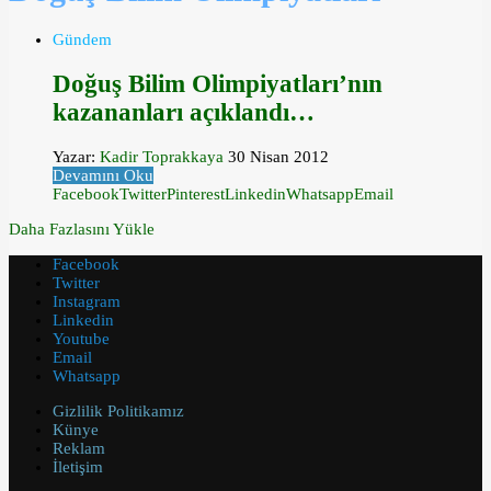
Gündem
Doğuş Bilim Olimpiyatları’nın
kazananları açıklandı…
Yazar:
Kadir Toprakkaya
30 Nisan 2012
Devamını Oku
Facebook
Twitter
Pinterest
Linkedin
Whatsapp
Email
Daha Fazlasını Yükle
Facebook
Twitter
Instagram
Linkedin
Youtube
Email
Whatsapp
Gizlilik Politikamız
Künye
Reklam
İletişim