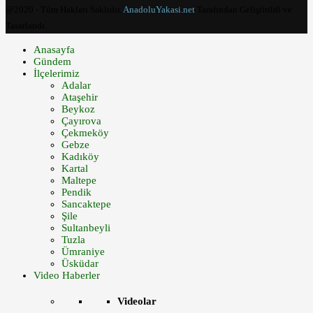
@2020 - Tüm Hakları Saklıdır.
AnadoluYakasi.net
Tarafından Geliştirildi ve
Tasarlandı.
Anasayfa
Gündem
İlçelerimiz
Adalar
Ataşehir
Beykoz
Çayırova
Çekmeköy
Gebze
Kadıköy
Kartal
Maltepe
Pendik
Sancaktepe
Şile
Sultanbeyli
Tuzla
Ümraniye
Üsküdar
Video Haberler
Videolar