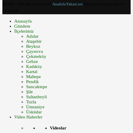
@2020 - Tüm Hakları Saklıdır.
AnadoluYakasi.net
Tarafından Geliştirildi ve
Tasarlandı.
Anasayfa
Gündem
İlçelerimiz
Adalar
Ataşehir
Beykoz
Çayırova
Çekmeköy
Gebze
Kadıköy
Kartal
Maltepe
Pendik
Sancaktepe
Şile
Sultanbeyli
Tuzla
Ümraniye
Üsküdar
Video Haberler
Videolar