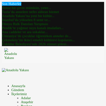
Son Haberler
Temiz bir çevre mümkün, yeter...
Tuzla’da annelere nefes aldıran hizmet
Anadolu Yakası’na yeni bir kültür...
İstanbul’da yükselen 8 semt ve...
Dünya Halk Dansları Yarışması
Pendik’te yağmur suyu kanalı imalatları...
Ana caddeler ve ara sokaklar...
Ümraniye’de çocuklar öğrenirken anneler de...
Çekmeköy’ün ikinci emekli kültürevi kapılarını...
Üsküdar Belediyesi’nde 2026 sünnet şöleni...
Anasayfa
Gündem
İlçelerimiz
Adalar
Ataşehir