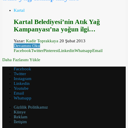
Kartal
Kartal Belediyesi’nin Atık Yağ
Kampanyası’na yoğun ilgi…
Yazar:
Kadir Toprakkaya
20 Şubat 2013
Devamını Oku
Facebook
Twitter
Pinterest
Linkedin
Whatsapp
Email
Daha Fazlasını Yükle
Facebook
Twitter
Instagram
Linkedin
Youtube
Email
Whatsapp
Gizlilik Politikamız
Künye
Reklam
İletişim