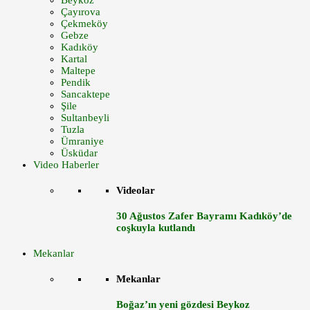
Beykoz
Çayırova
Çekmeköy
Gebze
Kadıköy
Kartal
Maltepe
Pendik
Sancaktepe
Şile
Sultanbeyli
Tuzla
Ümraniye
Üsküdar
Video Haberler
Videolar
30 Ağustos Zafer Bayramı Kadıköy’de
coşkuyla kutlandı
Mekanlar
Mekanlar
Boğaz’ın yeni gözdesi Beykoz