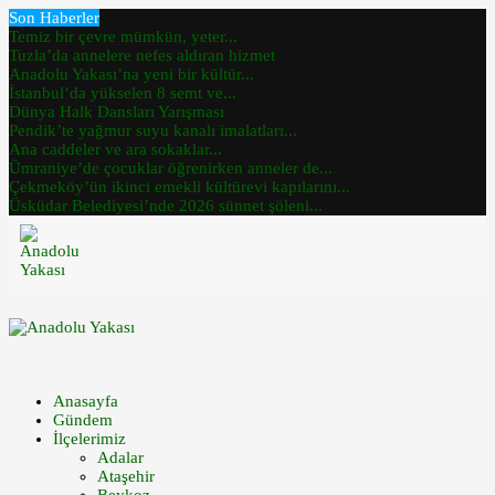
Son Haberler
Temiz bir çevre mümkün, yeter...
Tuzla’da annelere nefes aldıran hizmet
Anadolu Yakası’na yeni bir kültür...
İstanbul’da yükselen 8 semt ve...
Dünya Halk Dansları Yarışması
Pendik’te yağmur suyu kanalı imalatları...
Ana caddeler ve ara sokaklar...
Ümraniye’de çocuklar öğrenirken anneler de...
Çekmeköy’ün ikinci emekli kültürevi kapılarını...
Üsküdar Belediyesi’nde 2026 sünnet şöleni...
Anasayfa
Gündem
İlçelerimiz
Adalar
Ataşehir