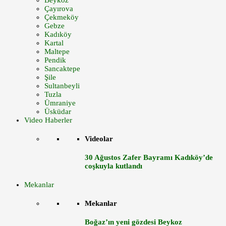
Beykoz
Çayırova
Çekmeköy
Gebze
Kadıköy
Kartal
Maltepe
Pendik
Sancaktepe
Şile
Sultanbeyli
Tuzla
Ümraniye
Üsküdar
Video Haberler
Videolar
30 Ağustos Zafer Bayramı Kadıköy’de
coşkuyla kutlandı
Mekanlar
Mekanlar
Boğaz’ın yeni gözdesi Beykoz