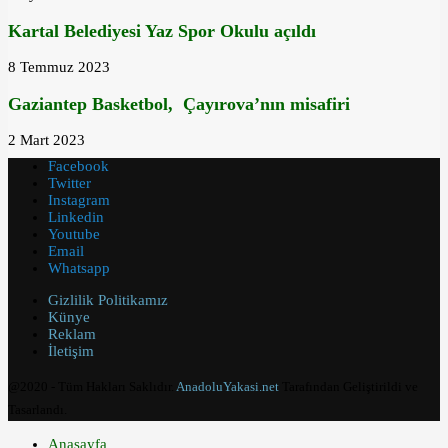
Kartal Belediyesi Yaz Spor Okulu açıldı
8 Temmuz 2023
Gaziantep Basketbol, Çayırova’nın misafiri
2 Mart 2023
Facebook
Twitter
Instagram
Linkedin
Youtube
Email
Whatsapp
Gizlilik Politikamız
Künye
Reklam
İletişim
@2020 - Tüm Hakları Saklıdır.
AnadoluYakasi.net
Tarafından Geliştirildi ve
Tasarlandı.
Anasayfa