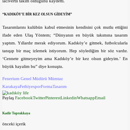
lacivertli takım olduğunu kaydetti.
“KADIKÖY’E BİR KEZ OLSUN GİDEYİM”
Tasarımlarını kulübün kabul etmesinin kendisini çok mutlu ettiğini
ifade eden Ulaş Yöntem; “Dünyanın en büyük takımına tasarım
yaptım. Yıllardır merak ediyorum. Kadıköy’e gitmek, futbolcularla
tanışıp bir maç izlemek istiyorum. Hep söylediğim bir söz vardır.
‘Cennete gitmeyeyim ama Kadıköy’e bir kez olsun gideyim.’ En
büyük hayalim bu” diye konuştu.
Fenerium Genel Müdürü Mümtaz
Karakaya
Fethiyespor
Forma
Tasarım
Paylaş
Facebook
Twitter
Pinterest
Linkedin
Whatsapp
Email
Kadir Toprakkaya
önceki içerik