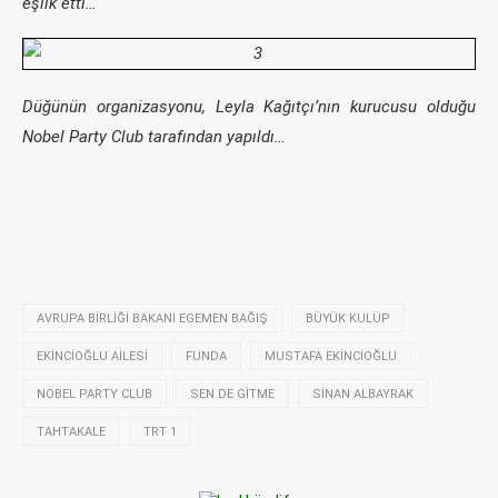
eşlik etti…
Düğünün organizasyonu, Leyla Kağıtçı’nın kurucusu olduğu
Nobel Party Club tarafından yapıldı…
AVRUPA BIRLIĞI BAKANI EGEMEN BAĞIŞ
BÜYÜK KULÜP
EKINCIOĞLU AILESI
FUNDA
MUSTAFA EKINCIOĞLU
NOBEL PARTY CLUB
SEN DE GITME
SINAN ALBAYRAK
TAHTAKALE
TRT 1