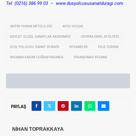
Tel: (0216) 386 99 03 –
www.dusyolcususanatduragi.com
ANTIN YUNAN MITOLOJISI
AYSU KOÇAK
DEVLET GÜZEL SANATLAR AKADEMISI
DEVRIM ERBIL ATÖLYESI
DÜŞ YOLCUSU SANAT DURAĞI
EFSANELER
FILIZ ÖZDEM
İNSANIN KADIM COĞRAFYASINDA
İSKANDINAV EFSANE
PAYLAŞ
NIHAN TOPRAKKAYA