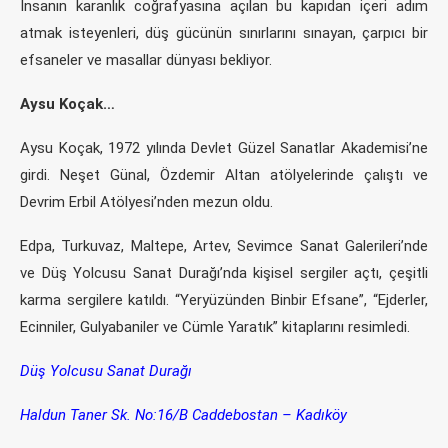
İnsanın karanlık coğrafyasına açılan bu kapıdan içeri adım
atmak isteyenleri, düş gücünün sınırlarını sınayan, çarpıcı bir
efsaneler ve masallar dünyası bekliyor.
Aysu Koçak…
Aysu Koçak, 1972 yılında Devlet Güzel Sanatlar Akademisi’ne
girdi. Neşet Günal, Özdemir Altan atölyelerinde çalıştı ve
Devrim Erbil Atölyesi’nden mezun oldu.
Edpa, Turkuvaz, Maltepe, Artev, Sevimce Sanat Galerileri’nde
ve Düş Yolcusu Sanat Durağı’nda kişisel sergiler açtı, çeşitli
karma sergilere katıldı. “Yeryüzünden Binbir Efsane”, “Ejderler,
Ecinniler, Gulyabaniler ve Cümle Yaratık” kitaplarını resimledi.
Düş Yolcusu Sanat Durağı
Haldun Taner Sk. No:16/B Caddebostan – Kadıköy