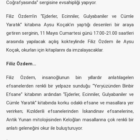
Coğrafyasında” sergisine evsahipliği yapıyor.
Filiz Özdem’in “Ejderler, Ecinniler, Gulyabaniler ve Cümle
Yaratık” kitabına Aysu Koçak’ın yaptığı desenleri bir araya
getiren serginin, 11 Mayıs Cumartesi günü 17.00-21.00 saatleri
arasında yapılacak açılış kokteylinde Filiz Özdem ile Aysu
Koçak, okurları için kitaplarını da imzalayacaklar.
Filiz Özdem…
Filiz Özdem, insanoğlunun bin yıllardır anlatılagelen
efsanelerden renkli bir yelpaze sunduğu “Yeryüzünden Binbir
Efsane” kitabının ardından “Ejderler, Ecinniler, Gulyabaniler ve
Cümle Yaratık” kitabında korku odaklı efsane ve masallara yer
verirken; Kızılderili efsanelerinden İskandinav efsanelerine,
Antik Yunan mitolojisinden Keloğlan masallarına çok renkli bir
anlatı geleneğini okur ile buluşturuyor.