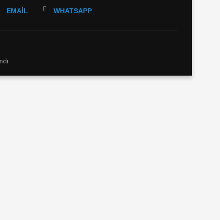
EMAIL
WHATSAPP
ndı.