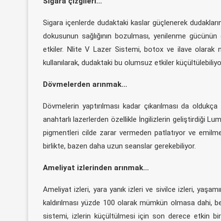
Sigara çizgileri…
Sigara içenlerde dudaktaki kaslar güçlenerek dudakların
dokusunun sağlığının bozulması, yenilenme gücünün dü
etkiler. Nlite V Lazer Sistemi, botox ve ilave olarak 
kullanılarak, dudaktaki bu olumsuz etkiler küçültülebiliyo
Dövmelerden arınmak…
Dövmelerin yaptırılması kadar çıkarılması da oldukça 
anahtarlı lazerlerden özellikle İngilizlerin geliştirdiği 
pigmentleri cilde zarar vermeden patlatıyor ve emilmes
birlikte, bazen daha uzun seanslar gerekebiliyor.
Ameliyat izlerinden arınmak…
Ameliyat izleri, yara yanık izleri ve sivilce izleri, ya
kaldırılması yüzde 100 olarak mümkün olmasa dahi, belli be
sistemi, izlerin küçültülmesi için son derece etkin bi