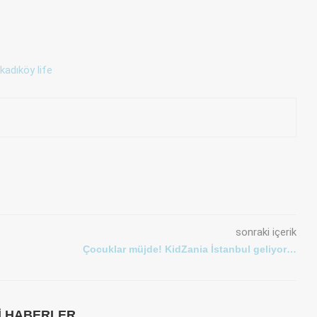
sonraki içerik
Çocuklar müjde! KidZania İstanbul geliyor…
LI HABERLER