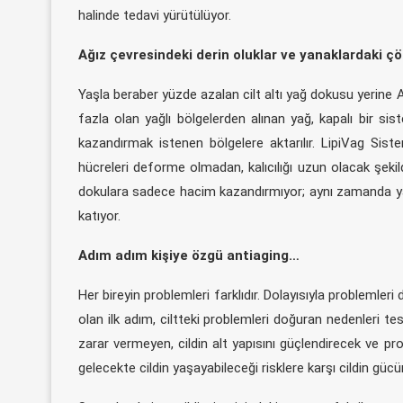
halinde tedavi yürütülüyor.
Ağız çevresindeki derin oluklar ve yanaklardaki 
Yaşla beraber yüzde azalan cilt altı yağ dokusu yerine A
fazla olan yağlı bölgelerden alınan yağ, kapalı bir siste
kazandırmak istenen bölgelere aktarılır. LipiVag Sist
hücreleri deforme olmadan, kalıcılığı uzun olacak şekil
dokulara sadece hacim kazandırmıyor; aynı zamanda yağ i
katıyor.
Adım adım kişiye özgü antiaging…
Her bireyin problemleri farklıdır. Dolayısıyla problemler
olan ilk adım, ciltteki problemleri doğuran nedenleri te
zarar vermeyen, cildin alt yapısını güçlendirecek ve pr
gelecekte cildin yaşayabileceği risklere karşı cildin gücü