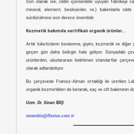
Son olarak ise, cildin içerisindeki uyuyan fabrikayı c
mineral, element, besleyiciler, vs.) bakımlarla cild
sürdürülmesi son derece önemlidir.
Kozmetik bakımda sertifikalı organik ürünler…
Artık tüketicilerin beslenme, giyim, kozmetik ve diğer 
geçen gün daha belirgin hale geliyor. Dünyadaki çev
ürünlerden, uluslararası belirlenen standartlar çerçeve
olarak adlandırılıyor.
Bu çerçevede Fransız-Alman ortaklığı ile üretilen Lab
organik kozmetikleri de katarak, saç ve cilt bakımının do
Uzm. Dr. Sinan İBİŞ
sinanibis@flavius.com.tr