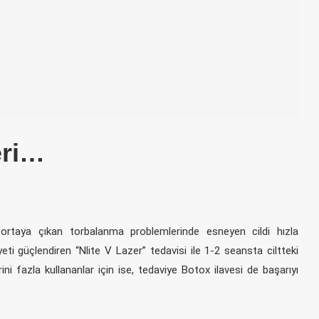
eri…
ı ortaya çıkan torbalanma problemlerinde esneyen cildi hızla
ti güçlendiren “Nlite V Lazer” tedavisi ile 1-2 seansta ciltteki
erini fazla kullananlar için ise, tedaviye Botox ilavesi de başarıyı