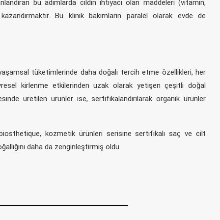
anlandıran bu adımlarda cildin ihtiyacı olan maddeleri (vitamin,
e kazandırmaktır. Bu klinik bakımların paralel olarak evde de
yaşamsal tüketimlerinde daha doğalı tercih etme özellikleri, her
resel kirlenme etkilerinden uzak olarak yetişen çeşitli doğal
sinde üretilen ürünler ise, sertifikalandırılarak organik ürünler
iosthetique, kozmetik ürünleri serisine sertifikalı saç ve cilt
ğallığını daha da zenginleştirmiş oldu.