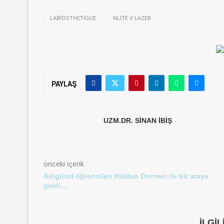
LABIOSTHETIQUE
NLITE V LAZER
PAYLAŞ
UZM.DR. SINAN İBIŞ
önceki içerik
Adıgüzel öğrencileri Haldun Dormen ile bir araya
geldi…
İLGI