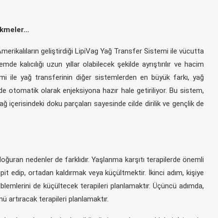
çökmeler…
merikalıların geliştirdiği LipiVag Yağ Transfer Sistemi ile vücutta
mde kalıcılığı uzun yıllar olabilecek şekilde ayrıştırılır ve hacim
emi ile yağ transferinin diğer sistemlerden en büyük farkı, yağ
de otomatik olarak enjeksiyona hazır hale getiriliyor. Bu sistem,
çerisindeki doku parçaları sayesinde cilde dirilik ve gençlik de
i doğuran nedenler de farklıdır. Yaşlanma karşıtı terapilerde önemli
spit edip, ortadan kaldırmak veya küçültmektir. İkinci adım, kişiye
oblemlerini de küçültecek terapileri planlamaktır. Üçüncü adımda,
nü artıracak terapileri planlamaktır.