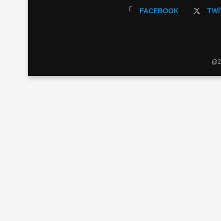
FACEBOOK
TWI
@20