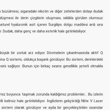
 büzülmesi, sigaradaki nikotin ve diğer zehirlerden dolayı dudak
şmesi ile derin çizgilerin oluşması, sıklıkla görülen olumsuz
naturel hyaluronik asit içeren Surgilips dolgu maddesi ardı sıra
r. Dudak, daha genç ve daha estetik hale getirilebiliyor.
büyük bir zorluk arz ediyor. Dövmelerin çıkarılmasında aktif Q
Lumina Q sistemi, oldukça başarılı görülüyor. Bu sistem, derinlerdeki
ini sağlıyor. Bunun için birkaç seans genellikle yeterli olmakla
şamımız boyunca taşımak zorunda kaldığımız problemler… Bu izlerin
lirsiz hale getirilebiliyor. İngilizlerin geliştirdiği Nlite V Lazer
r sistem olarak görülüyor ve ayda bir gerçekleştirilen seanslar