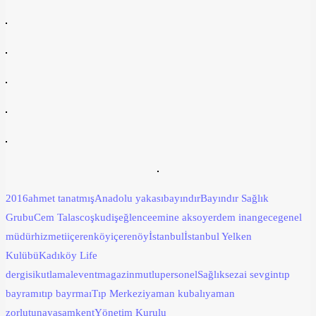
2016
ahmet tanatmış
Anadolu yakası
bayındır
Bayındır Sağlık
Grubu
Cem Talas
coşku
diş
eğlence
emine aksoy
erdem inan
gece
genel
müdür
hizmeti
içerenköy
içerenöy
İstanbul
İstanbul Yelken
Kulübü
Kadıköy Life
dergisi
kutlama
levent
magazin
mutlu
personel
Sağlık
sezai sevgin
tıp
bayramı
tıp bayrmaı
Tıp Merkezi
yaman kubalı
yaman
zorlutuna
yaşamkent
Yönetim Kurulu