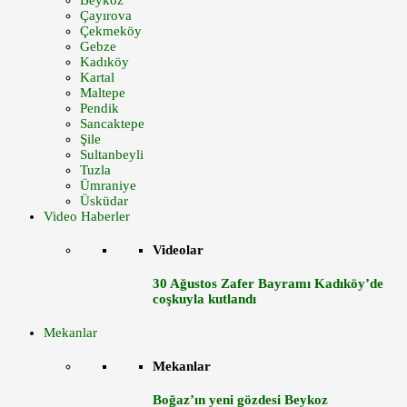
Beykoz
Çayırova
Çekmeköy
Gebze
Kadıköy
Kartal
Maltepe
Pendik
Sancaktepe
Şile
Sultanbeyli
Tuzla
Ümraniye
Üsküdar
Video Haberler
Videolar
30 Ağustos Zafer Bayramı Kadıköy’de
coşkuyla kutlandı
Mekanlar
Mekanlar
Boğaz’ın yeni gözdesi Beykoz