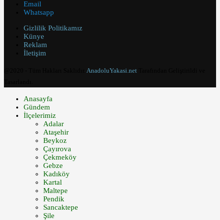
Email
Whatsapp
Gizlilik Politikamız
Künye
Reklam
İletişim
@2020 - Tüm Hakları Saklıdır.
AnadoluYakasi.net
Tarafından Geliştirildi ve
Tasarlandı.
Anasayfa
Gündem
İlçelerimiz
Adalar
Ataşehir
Beykoz
Çayırova
Çekmeköy
Gebze
Kadıköy
Kartal
Maltepe
Pendik
Sancaktepe
Şile