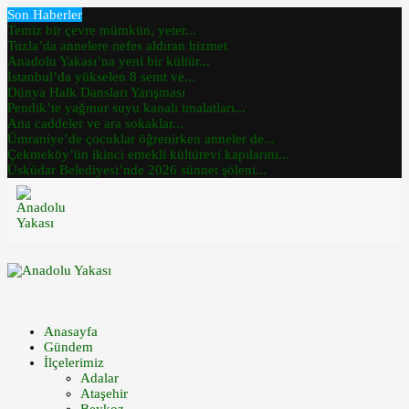
Son Haberler
Temiz bir çevre mümkün, yeter...
Tuzla’da annelere nefes aldıran hizmet
Anadolu Yakası’na yeni bir kültür...
İstanbul’da yükselen 8 semt ve...
Dünya Halk Dansları Yarışması
Pendik’te yağmur suyu kanalı imalatları...
Ana caddeler ve ara sokaklar...
Ümraniye’de çocuklar öğrenirken anneler de...
Çekmeköy’ün ikinci emekli kültürevi kapılarını...
Üsküdar Belediyesi’nde 2026 sünnet şöleni...
Anasayfa
Gündem
İlçelerimiz
Adalar
Ataşehir