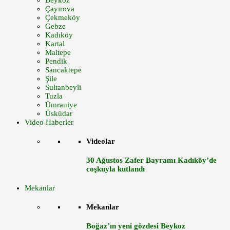
Beykoz
Çayırova
Çekmeköy
Gebze
Kadıköy
Kartal
Maltepe
Pendik
Sancaktepe
Şile
Sultanbeyli
Tuzla
Ümraniye
Üsküdar
Video Haberler
Videolar
30 Ağustos Zafer Bayramı Kadıköy’de
coşkuyla kutlandı
Mekanlar
Mekanlar
Boğaz’ın yeni gözdesi Beykoz