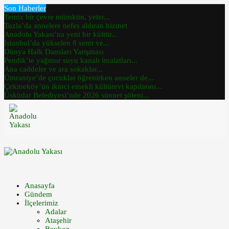
Son Haberler
Temiz bir çevre mümkün, yeter...
Tuzla’da annelere nefes aldıran hizmet
Anadolu Yakası’na yeni bir kültür...
İstanbul’da yükselen 8 semt ve...
Dünya Halk Dansları Yarışması
Pendik’te yağmur suyu kanalı imalatları...
Ana caddeler ve ara sokaklar...
Ümraniye’de çocuklar öğrenirken anneler de...
Çekmeköy’ün ikinci emekli kültürevi kapılarını...
Üsküdar Belediyesi’nde 2026 sünnet şöleni...
Anasayfa
Gündem
İlçelerimiz
Adalar
Ataşehir