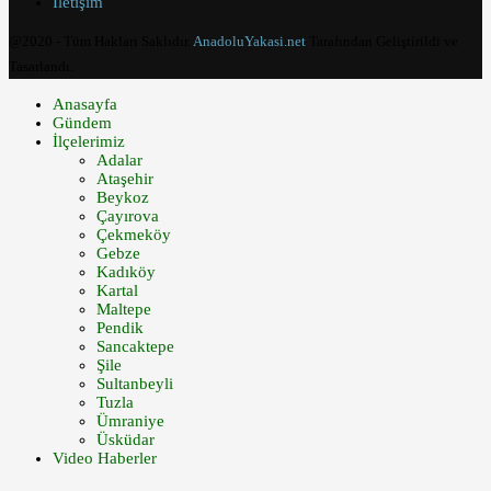
İletişim
@2020 - Tüm Hakları Saklıdır.
AnadoluYakasi.net
Tarafından Geliştirildi ve
Tasarlandı.
Anasayfa
Gündem
İlçelerimiz
Adalar
Ataşehir
Beykoz
Çayırova
Çekmeköy
Gebze
Kadıköy
Kartal
Maltepe
Pendik
Sancaktepe
Şile
Sultanbeyli
Tuzla
Ümraniye
Üsküdar
Video Haberler