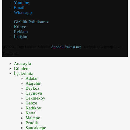
Youtube
Email
Whatsapp
Gizlilik Politikamız
Künye
Reklam
İletişim
@2020 - Tüm Hakları Saklıdır.
AnadoluYakasi.net
Tarafından Geliştirildi ve
Tasarlandı.
Anasayfa
Gündem
İlçelerimiz
Adalar
Ataşehir
Beykoz
Çayırova
Çekmeköy
Gebze
Kadıköy
Kartal
Maltepe
Pendik
Sancaktepe