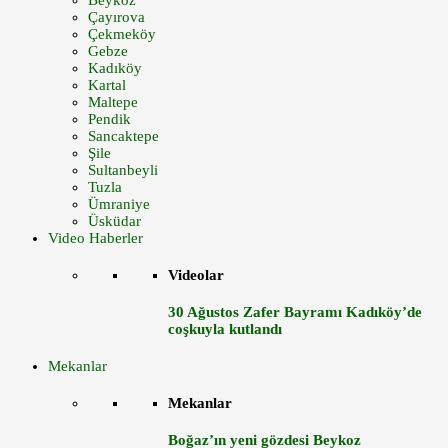
Beykoz
Çayırova
Çekmeköy
Gebze
Kadıköy
Kartal
Maltepe
Pendik
Sancaktepe
Şile
Sultanbeyli
Tuzla
Ümraniye
Üsküdar
Video Haberler
Videolar
30 Ağustos Zafer Bayramı Kadıköy’de
coşkuyla kutlandı
Mekanlar
Mekanlar
Boğaz’ın yeni gözdesi Beykoz