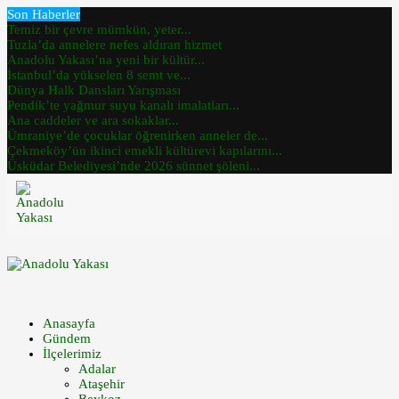
Son Haberler
Temiz bir çevre mümkün, yeter...
Tuzla’da annelere nefes aldıran hizmet
Anadolu Yakası’na yeni bir kültür...
İstanbul’da yükselen 8 semt ve...
Dünya Halk Dansları Yarışması
Pendik’te yağmur suyu kanalı imalatları...
Ana caddeler ve ara sokaklar...
Ümraniye’de çocuklar öğrenirken anneler de...
Çekmeköy’ün ikinci emekli kültürevi kapılarını...
Üsküdar Belediyesi’nde 2026 sünnet şöleni...
Anasayfa
Gündem
İlçelerimiz
Adalar
Ataşehir