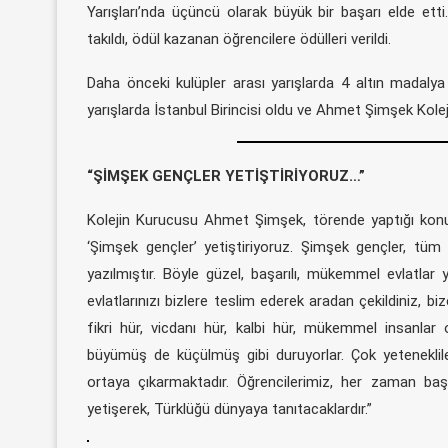
Yarışları’nda üçüncü olarak büyük bir başarı elde etti. 
takıldı, ödül kazanan öğrencilere ödülleri verildi.
Daha önceki kulüpler arası yarışlarda 4 altın madalya
yarışlarda İstanbul Birincisi oldu ve Ahmet Şimşek Kolej
“ŞİMŞEK GENÇLER YETİŞTİRİYORUZ…”
Kolejin Kurucusu Ahmet Şimşek, törende yaptığı konuş
‘Şimşek gençler’ yetiştiriyoruz. Şimşek gençler, tüm y
yazılmıştır. Böyle güzel, başarılı, mükemmel evlatlar y
evlatlarınızı bizlere teslim ederek aradan çekildiniz, bi
fikri hür, vicdanı hür, kalbi hür, mükemmel insanlar 
büyümüş de küçülmüş gibi duruyorlar. Çok yetenekliler…
ortaya çıkarmaktadır. Öğrencilerimiz, her zaman başar
yetişerek, Türklüğü dünyaya tanıtacaklardır.”