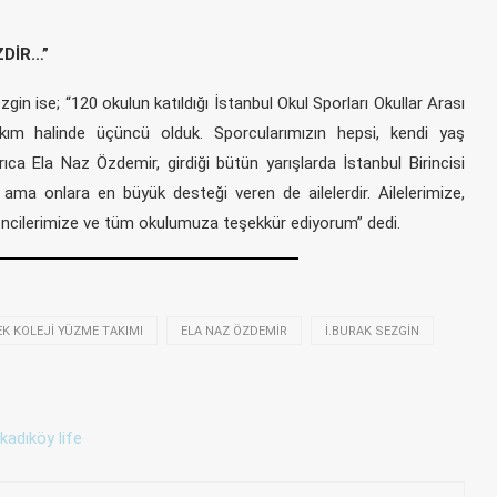
ZDİR…”
 ise; “120 okulun katıldığı İstanbul Okul Sporları Okullar Arası
kım halinde üçüncü olduk. Sporcularımızın hepsi, kendi yaş
ca Ela Naz Özdemir, girdiği bütün yarışlarda İstanbul Birincisi
 ama onlara en büyük desteği veren de ailelerdir. Ailelerimize,
ncilerimize ve tüm okulumuza teşekkür ediyorum” dedi.
K KOLEJI YÜZME TAKIMI
ELA NAZ ÖZDEMIR
İ.BURAK SEZGIN