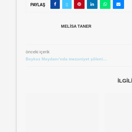
PAYLAŞ
MELISA TANER
önceki içerik
Beykoz Meydanı’nda mezuniyet şöleni…
İLGI