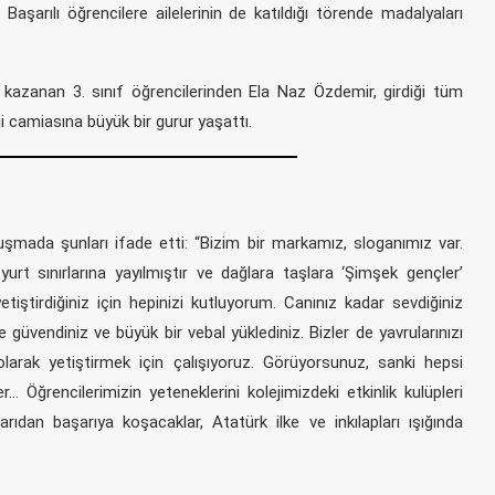
Başarılı öğrencilere ailelerinin de katıldığı törende madalyaları
 kazanan 3. sınıf öğrencilerinden Ela Naz Özdemir, girdiği tüm
i camiasına büyük bir gurur yaşattı.
mada şunları ifade etti: “Bizim bir markamız, sloganımız var.
urt sınırlarına yayılmıştır ve dağlara taşlara ‘Şimşek gençler’
etiştirdiğiniz için hepinizi kutluyorum. Canınız kadar sevdiğiniz
ze güvendiniz ve büyük bir vebal yüklediniz. Bizler de yavrularınızı
olarak yetiştirmek için çalışıyoruz. Görüyorsunuz, sanki hepsi
 Öğrencilerimizin yeteneklerini kolejimizdeki etkinlik kulüpleri
ıdan başarıya koşacaklar, Atatürk ilke ve inkılapları ışığında