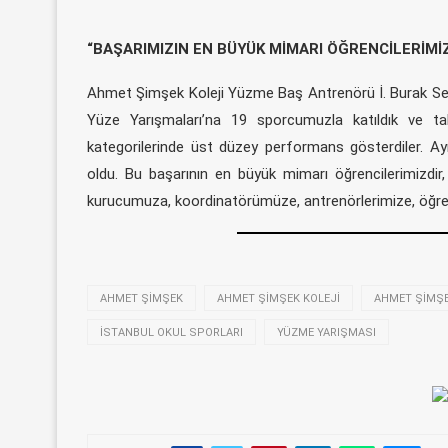
“BAŞARIMIZIN EN BÜYÜK MİMARI ÖĞRENCİLERİMİ
Ahmet Şimşek Koleji Yüzme Baş Antrenörü İ. Burak Sezgin
Yüze Yarışmaları’na 19 sporcumuzla katıldık ve ta
kategorilerinde üst düzey performans gösterdiler. Ayrı
oldu. Bu başarının en büyük mimarı öğrencilerimizdir,
kurucumuza, koordinatörümüze, antrenörlerimize, öğre
AHMET ŞIMŞEK
AHMET ŞIMŞEK KOLEJI
AHMET ŞIMŞE
İSTANBUL OKUL SPORLARI
YÜZME YARIŞMASI