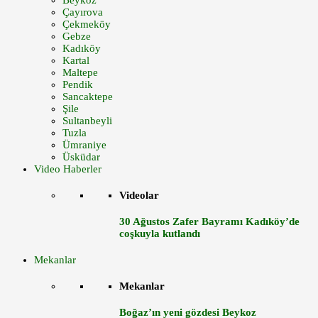
Beykoz
Çayırova
Çekmeköy
Gebze
Kadıköy
Kartal
Maltepe
Pendik
Sancaktepe
Şile
Sultanbeyli
Tuzla
Ümraniye
Üsküdar
Video Haberler
Videolar
30 Ağustos Zafer Bayramı Kadıköy’de
coşkuyla kutlandı
Mekanlar
Mekanlar
Boğaz’ın yeni gözdesi Beykoz