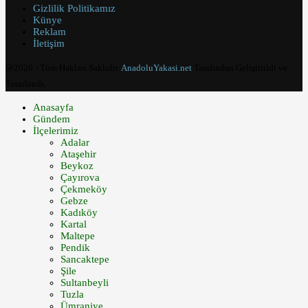
Gizlilik Politikamız
Künye
Reklam
İletişim
@2020 - Tüm Hakları Saklıdır.
AnadoluYakasi.net
Tarafından Geliştirildi ve
Tasarlandı.
Anasayfa
Gündem
İlçelerimiz
Adalar
Ataşehir
Beykoz
Çayırova
Çekmeköy
Gebze
Kadıköy
Kartal
Maltepe
Pendik
Sancaktepe
Şile
Sultanbeyli
Tuzla
Ümraniye