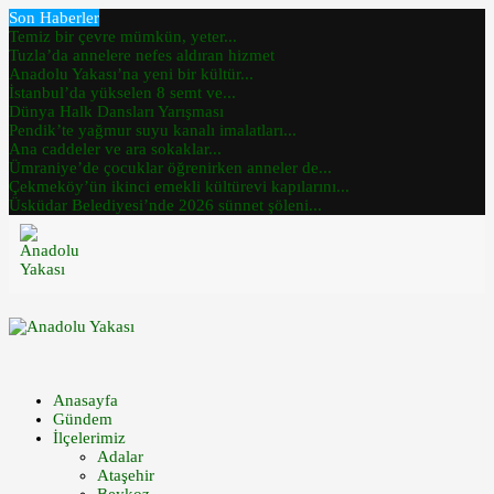
Son Haberler
Temiz bir çevre mümkün, yeter...
Tuzla’da annelere nefes aldıran hizmet
Anadolu Yakası’na yeni bir kültür...
İstanbul’da yükselen 8 semt ve...
Dünya Halk Dansları Yarışması
Pendik’te yağmur suyu kanalı imalatları...
Ana caddeler ve ara sokaklar...
Ümraniye’de çocuklar öğrenirken anneler de...
Çekmeköy’ün ikinci emekli kültürevi kapılarını...
Üsküdar Belediyesi’nde 2026 sünnet şöleni...
Anasayfa
Gündem
İlçelerimiz
Adalar
Ataşehir