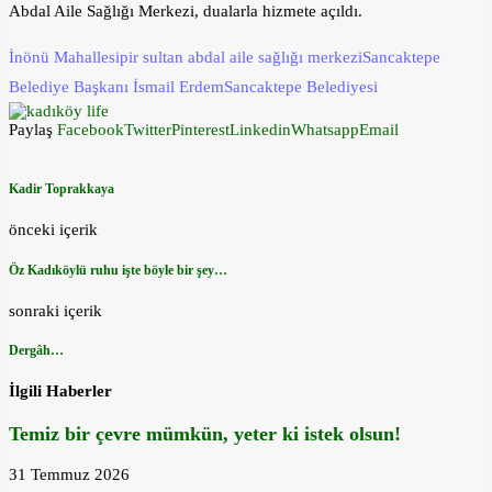
Abdal Aile Sağlığı Merkezi, dualarla hizmete açıldı.
İnönü Mahallesi
pir sultan abdal aile sağlığı merkezi
Sancaktepe
Belediye Başkanı İsmail Erdem
Sancaktepe Belediyesi
Paylaş
Facebook
Twitter
Pinterest
Linkedin
Whatsapp
Email
Kadir Toprakkaya
önceki içerik
Öz Kadıköylü ruhu işte böyle bir şey…
sonraki içerik
Dergâh…
İlgili Haberler
Temiz bir çevre mümkün, yeter ki istek olsun!
31 Temmuz 2026