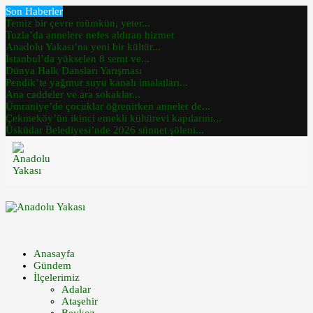
Son Haberler
Temiz bir çevre mümkün, yeter...
Tuzla’da annelere nefes aldıran hizmet
Anadolu Yakası’na yeni bir kültür...
İstanbul’da yükselen 8 semt ve...
Dünya Halk Dansları Yarışması
Pendik’te yağmur suyu kanalı imalatları...
Ana caddeler ve ara sokaklar...
Ümraniye’de çocuklar öğrenirken anneler de...
Çekmeköy’ün ikinci emekli kültürevi kapılarını...
Üsküdar Belediyesi’nde 2026 sünnet şöleni...
Anasayfa
Gündem
İlçelerimiz
Adalar
Ataşehir