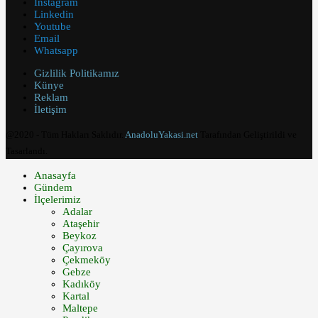
Instagram
Linkedin
Youtube
Email
Whatsapp
Gizlilik Politikamız
Künye
Reklam
İletişim
@2020 - Tüm Hakları Saklıdır.
AnadoluYakasi.net
Tarafından Geliştirildi ve
Tasarlandı.
Anasayfa
Gündem
İlçelerimiz
Adalar
Ataşehir
Beykoz
Çayırova
Çekmeköy
Gebze
Kadıköy
Kartal
Maltepe