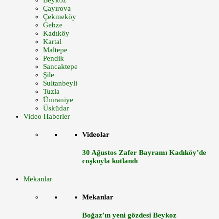
Beykoz
Çayırova
Çekmeköy
Gebze
Kadıköy
Kartal
Maltepe
Pendik
Sancaktepe
Şile
Sultanbeyli
Tuzla
Ümraniye
Üsküdar
Video Haberler
Videolar
30 Ağustos Zafer Bayramı Kadıköy’de
coşkuyla kutlandı
Mekanlar
Mekanlar
Boğaz’ın yeni gözdesi Beykoz