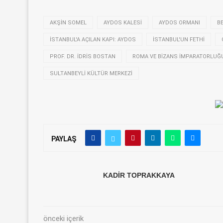
AKŞIN SOMEL
AYDOS KALESI
AYDOS ORMANI
B
İSTANBUL'A AÇILAN KAPI: AYDOS
İSTANBUL'UN FETHI
PROF. DR. İDRIS BOSTAN
ROMA VE BIZANS İMPARATORLUĞ
SULTANBEYLI KÜLTÜR MERKEZI
PAYLAŞ
KADIR TOPRAKKAYA
önceki içerik