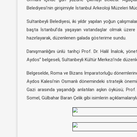
Belediyesi’nin girişimiyle İstanbul Arkeoloji Müzeleri M
Sultanbeyli Belediyesi, iki yıldır yapılan yoğun çalışma
başta İstanbul’da yaşayan vatandaşlar olmak üzere 
hazırlayarak, düzenlenen galada gösterime sundu.
Danışmanlığını ünlü tarihçi Prof. Dr. Halil İnalcık, yön
Aydos” belgeseli, Sultanbeyli Kültür Merkezi’nde düzenl
Belgeselde, Roma ve Bizans İmparatorluğu dönemlerinde
Aydos Kalesi’nin Osmanlı dönemindeki stratejik önemi
Gazi arasında yaşandığı anlatılan aşkın öyküsü; Prof. D
Somel, Gülbahar Baran Çelik gibi isimlerin açıklamalarıyla