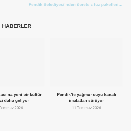
Pendik Belediyesi’nden ücretsiz tuz paketleri…
LI HABERLER
sı’na yeni bir kültür
Pendik’te yağmur suyu kanalı
zi daha geliyor
imalatları sürüyor
 Temmuz 2026
11 Temmuz 2026