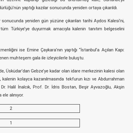
üdürlüğü’nün yaptığı kazılar sonucunda yeniden ortaya çıkarıldı.
lar sonucunda yeniden gün yüzüne çıkarılan tarihi Aydos Kalesi’ni,
tüm Türkiye’ye duyurmak amacıyla kalenin tanıtım belgeselini
etmenliğini ise Emine Çaykara’nın yaptığı “İstanbul’a Açılan Kapı:
enen muhteşem gala ile izleyicilerle buluştu.
, Üsküdar’dan Gebze’ye kadar olan idare merkezinin kalesi olan
, kalenin kolayca kazanılmasında tekfurun kızı ve Abdurrahman
r. Halil İnalcık, Prof. Dr. İdris Bostan, Beşir Ayvazoğlu, Akşin
 ele alınıyor.