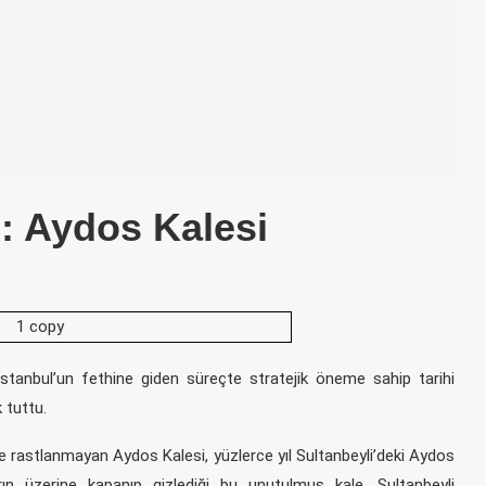
ı: Aydos Kalesi
İstanbul’un fethine giden süreçte stratejik öneme sahip tarihi
ık tuttu.
zine rastlanmayan Aydos Kalesi, yüzlerce yıl Sultanbeyli’deki Aydos
ın üzerine kapanıp gizlediği bu unutulmuş kale, Sultanbeyli