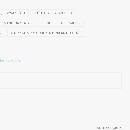
EŞIR AYVAZOĞLU
GÜLBAHAR BARAN ÇELIK
OSMANLI HARITALARI
PROF. DR. HALIL İNALCIK
U
STANBUL ARKEOLOJI MÜZELERI MÜDÜRLÜĞÜ
sonraki içerik