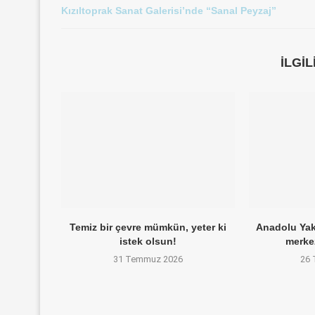
Kızıltoprak Sanat Galerisi’nde “Sanal Peyzaj”
İLGI
Temiz bir çevre mümkün, yeter ki
Anadolu Yaka
istek olsun!
merke
31 Temmuz 2026
26