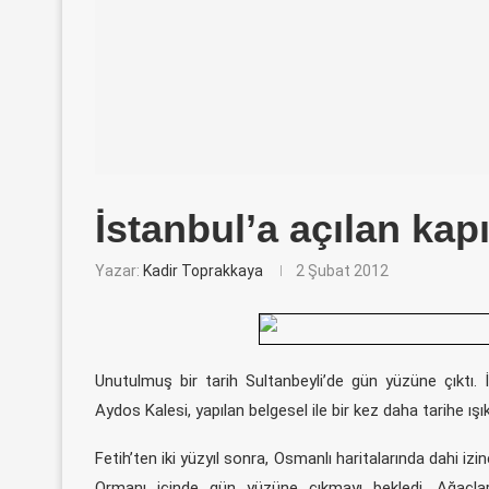
İstanbul’a açılan kap
Yazar:
Kadir Toprakkaya
2 Şubat 2012
Unutulmuş bir tarih Sultanbeyli’de gün yüzüne çıktı. 
Aydos Kalesi, yapılan belgesel ile bir kez daha tarihe ış
Fetih’ten iki yüzyıl sonra, Osmanlı haritalarında dahi i
Ormanı içinde gün yüzüne çıkmayı bekledi. Ağaçlar