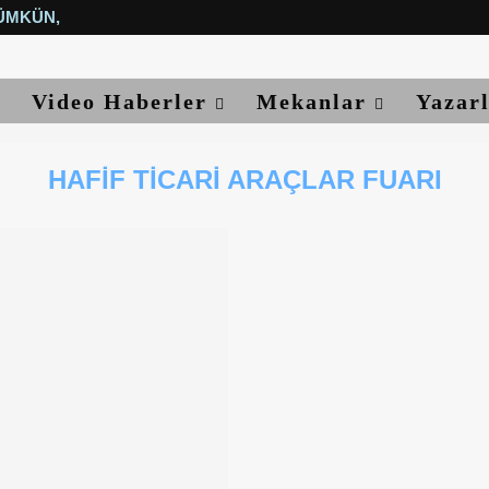
ÜMKÜN, YETER...
Video Haberler
Mekanlar
Yazar
HAFIF TICARI ARAÇLAR FUARI