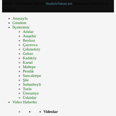
@2020 - Tüm Hakları Saklıdır.
AnadoluYakasi.net
Tarafından Geliştirildi ve
Tasarlandı.
Anasayfa
Gündem
İlçelerimiz
Adalar
Ataşehir
Beykoz
Çayırova
Çekmeköy
Gebze
Kadıköy
Kartal
Maltepe
Pendik
Sancaktepe
Şile
Sultanbeyli
Tuzla
Ümraniye
Üsküdar
Video Haberler
Videolar