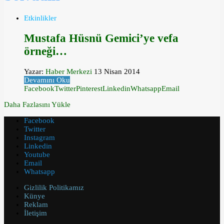
Etkinlikler
Mustafa Hüsnü Gemici’ye vefa
örneği…
Yazar:
Haber Merkezi
13 Nisan 2014
Devamını Oku
Facebook
Twitter
Pinterest
Linkedin
Whatsapp
Email
Daha Fazlasını Yükle
Facebook
Twitter
Instagram
Linkedin
Youtube
Email
Whatsapp
Gizlilik Politikamız
Künye
Reklam
İletişim