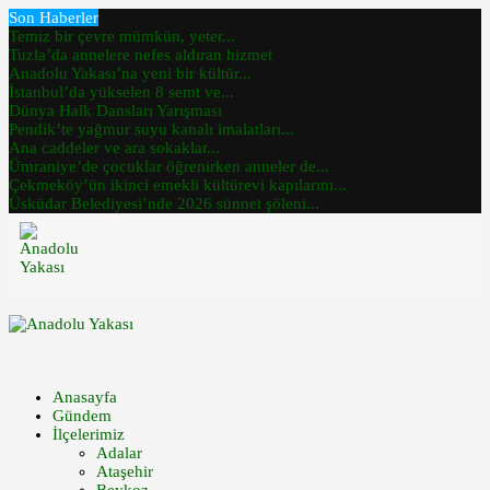
Son Haberler
Temiz bir çevre mümkün, yeter...
Tuzla’da annelere nefes aldıran hizmet
Anadolu Yakası’na yeni bir kültür...
İstanbul’da yükselen 8 semt ve...
Dünya Halk Dansları Yarışması
Pendik’te yağmur suyu kanalı imalatları...
Ana caddeler ve ara sokaklar...
Ümraniye’de çocuklar öğrenirken anneler de...
Çekmeköy’ün ikinci emekli kültürevi kapılarını...
Üsküdar Belediyesi’nde 2026 sünnet şöleni...
Anasayfa
Gündem
İlçelerimiz
Adalar
Ataşehir