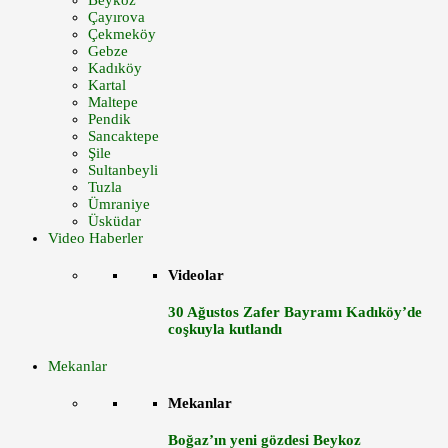
Beykoz
Çayırova
Çekmeköy
Gebze
Kadıköy
Kartal
Maltepe
Pendik
Sancaktepe
Şile
Sultanbeyli
Tuzla
Ümraniye
Üsküdar
Video Haberler
Videolar
30 Ağustos Zafer Bayramı Kadıköy’de
coşkuyla kutlandı
Mekanlar
Mekanlar
Boğaz’ın yeni gözdesi Beykoz