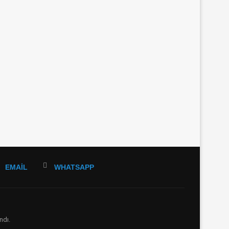
EMAIL
WHATSAPP
ndı.