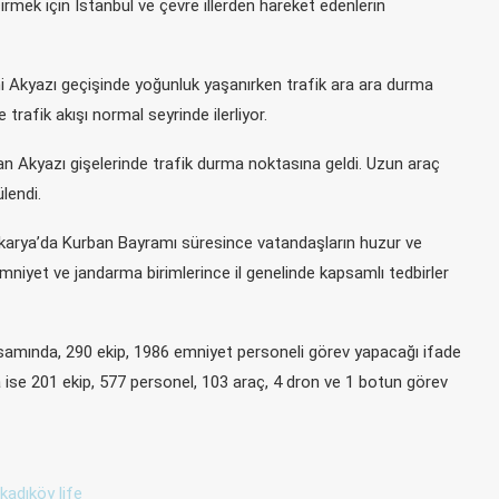
irmek için İstanbul ve çevre illerden hareket edenlerin
Akyazı geçişinde yoğunluk yaşanırken trafik ara ara durma
trafik akışı normal seyrinde ilerliyor.
Akyazı gişelerinde trafik durma noktasına geldi. Uzun araç
lendi.
akarya’da Kurban Bayramı süresince vatandaşların huzur ve
mniyet ve jandarma birimlerince il genelinde kapsamlı tedbirler
samında, 290 ekip, 1986 emniyet personeli görev yapacağı ifade
ise 201 ekip, 577 personel, 103 araç, 4 dron ve 1 botun görev