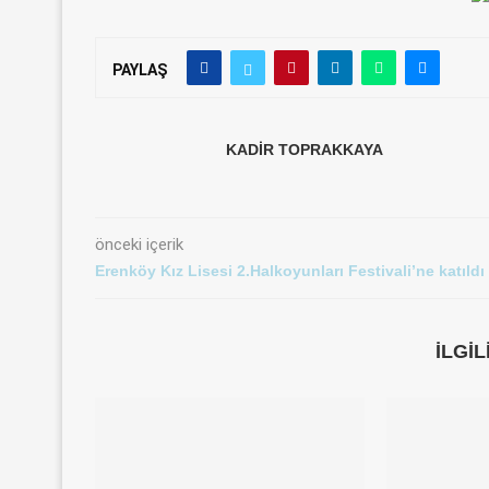
PAYLAŞ
KADIR TOPRAKKAYA
önceki içerik
Erenköy Kız Lisesi 2.Halkoyunları Festivali’ne katıldı
İLGI