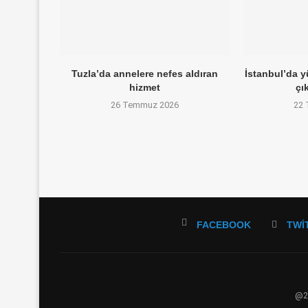
Tuzla’da annelere nefes aldıran
İstanbul’da 
hizmet
çı
26 Temmuz 2026
22
FACEBOOK
TWI
@20