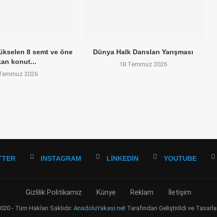
yükselen 8 semt ve öne
Dünya Halk Dansları Yarışması
kan konut...
18 Temmuz 2026
 Temmuz 2026
TTER
INSTAGRAM
LINKEDIN
YOUTUBE
Gizlilik Politikamız
Künye
Reklam
İletişim
20 - Tüm Hakları Saklıdır.
AnadoluYakasi.net
Tarafından Geliştirildi ve Tasarla