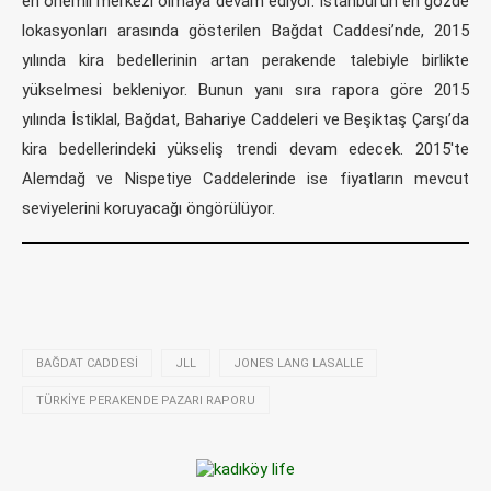
en önemli merkezi olmaya devam ediyor. İstanbul’un en gözde
lokasyonları arasında gösterilen Bağdat Caddesi’nde, 2015
yılında kira bedellerinin artan perakende talebiyle birlikte
yükselmesi bekleniyor. Bunun yanı sıra rapora göre 2015
yılında İstiklal, Bağdat, Bahariye Caddeleri ve Beşiktaş Çarşı’da
kira bedellerindeki yükseliş trendi devam edecek. 2015′te
Alemdağ ve Nispetiye Caddelerinde ise fiyatların mevcut
seviyelerini koruyacağı öngörülüyor.
BAĞDAT CADDESI
JLL
JONES LANG LASALLE
TÜRKIYE PERAKENDE PAZARI RAPORU