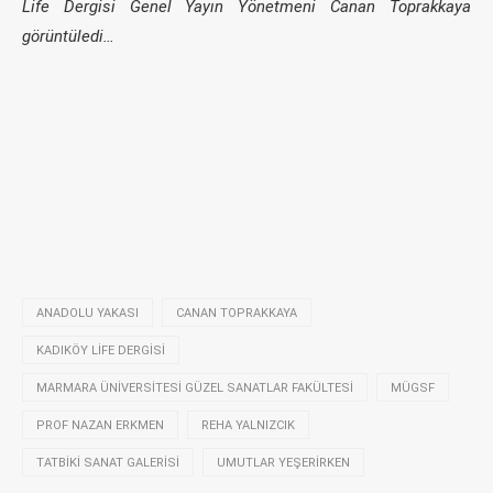
Life Dergisi Genel Yayın Yönetmeni Canan Toprakkaya
görüntüledi…
ANADOLU YAKASI
CANAN TOPRAKKAYA
KADIKÖY LIFE DERGISI
MARMARA ÜNIVERSITESI GÜZEL SANATLAR FAKÜLTESI
MÜGSF
PROF NAZAN ERKMEN
REHA YALNIZCIK
TATBIKI SANAT GALERISI
UMUTLAR YEŞERIRKEN