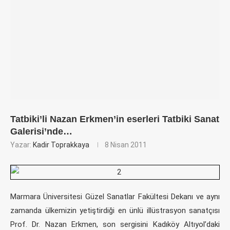
Tatbiki’li Nazan Erkmen’in eserleri Tatbiki Sanat
Galerisi’nde…
Yazar:
Kadir Toprakkaya
8 Nisan 2011
Marmara Üniversitesi Güzel Sanatlar Fakültesi Dekanı ve aynı
zamanda ülkemizin yetiştirdiği en ünlü illüstrasyon sanatçısı
Prof. Dr. Nazan Erkmen, son sergisini Kadıköy Altıyol’daki