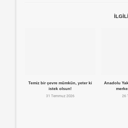
İLGI
Temiz bir çevre mümkün, yeter ki
Anadolu Yaka
istek olsun!
merke
31 Temmuz 2026
26