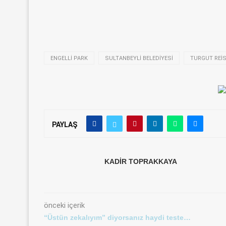
ENGELLI PARK
SULTANBEYLI BELEDIYESI
TURGUT REIS
PAYLAŞ
KADIR TOPRAKKAYA
önceki içerik
“Üstün zekalıyım” diyorsanız haydi teste…