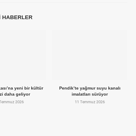
LI HABERLER
sı’na yeni bir kültür
Pendik’te yağmur suyu kanalı
zi daha geliyor
imalatları sürüyor
 Temmuz 2026
11 Temmuz 2026