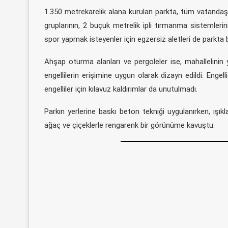
1.350 metrekarelik alana kurulan parkta, tüm vatandaşla
gruplarının, 2 buçuk metrelik ipli tırmanma sistemleri
spor yapmak isteyenler için egzersiz aletleri de parkta 
Ahşap oturma alanları ve pergoleler ise, mahallelinin
engellilerin erişimine uygun olarak dizayn edildi. Engel
engelliler için kılavuz kaldırımlar da unutulmadı.
Parkın yerlerine baskı beton tekniği uygulanırken, ışıkl
ağaç ve çiçeklerle rengarenk bir görünüme kavuştu.