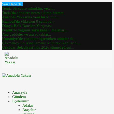
Son Haberler
Temiz bir çevre mümkün, yeter...
Tuzla’da annelere nefes aldıran hizmet
Anadolu Yakası’na yeni bir kültür...
İstanbul’da yükselen 8 semt ve...
Dünya Halk Dansları Yarışması
Pendik’te yağmur suyu kanalı imalatları...
Ana caddeler ve ara sokaklar...
Ümraniye’de çocuklar öğrenirken anneler de...
Çekmeköy’ün ikinci emekli kültürevi kapılarını...
Üsküdar Belediyesi’nde 2026 sünnet şöleni...
Anasayfa
Gündem
İlçelerimiz
Adalar
Ataşehir