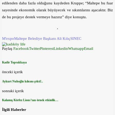
edilenden daha fazla olduğunu kaydeden Kruppe; “Maltepe bu fuar
sayesinde ekonomik olarak büyüyecek ve sıkıntılarını aşacaktır. Biz
de bu projeye destek vermeye hazırız” diye konuştu.
M'expo
Maltepe Belediye Başkanı Ali Kılıç
SINEC
Paylaş
Facebook
Twitter
Pinterest
Linkedin
Whatsapp
Email
Kadir Toprakkaya
önceki içerik
Aykurt Nuhoğlu kılıcını çekti!..
sonraki içerik
Kalamış Körfez Lions’tan örnek etkinlik…
İlgili Haberler