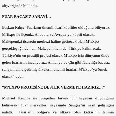
alışverişinde bulundu.
FUAR BACASIZ SANAYİ…
Başkan Kılıç; “Fuarların önemli ticari köprüler olduğunu biliyoruz.
M’Expo ile ilçemiz, Anadolu ve Avrupa’ya köprü olacak.
Maltepemizi ticaretin merkezi haline getirecek olan M’Expo
gerçekleştiğinde hem Maltepeli, hem de Türkiye kalkınacak.
Türkiye’nin en prestijli projesi olacak ‎M’Expo için dünyanın önde
gelen fuarlarını inceliyoruz. Almanya ve Çin gibi fuarcılığı bacasız
sanayi haline getirmiş ülkelerin önemli fuarları M’Expo’ya örnek
olacak” dedi.
“M’EXPO PROJESİNE DESTEK VERMEYE HAZIRIZ…”
Michael Kruppe ise projeden büyük bir heyecan duyduğunu
belirterek, fuar merkezleri sayesinde Şangay’ın nasıl geliştiğini
anlattı. Fuarların bölgeye ve ülkeye olan katkısının tahmin