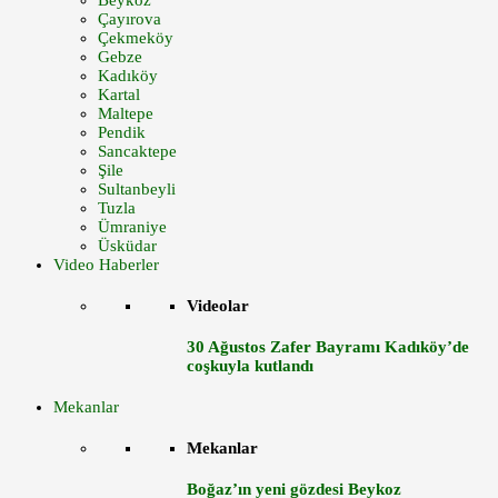
Beykoz
Çayırova
Çekmeköy
Gebze
Kadıköy
Kartal
Maltepe
Pendik
Sancaktepe
Şile
Sultanbeyli
Tuzla
Ümraniye
Üsküdar
Video Haberler
Videolar
30 Ağustos Zafer Bayramı Kadıköy’de
coşkuyla kutlandı
Mekanlar
Mekanlar
Boğaz’ın yeni gözdesi Beykoz