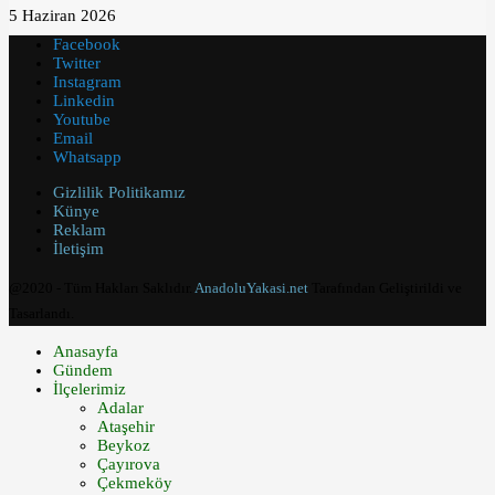
5 Haziran 2026
Facebook
Twitter
Instagram
Linkedin
Youtube
Email
Whatsapp
Gizlilik Politikamız
Künye
Reklam
İletişim
@2020 - Tüm Hakları Saklıdır.
AnadoluYakasi.net
Tarafından Geliştirildi ve
Tasarlandı.
Anasayfa
Gündem
İlçelerimiz
Adalar
Ataşehir
Beykoz
Çayırova
Çekmeköy