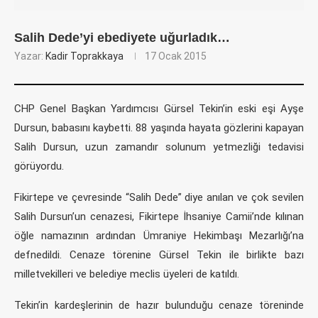
Salih Dede’yi ebediyete uğurladık…
Yazar:
Kadir Toprakkaya
17 Ocak 2015
CHP Genel Başkan Yardımcısı Gürsel Tekin’in eski eşi Ayşe
Dursun, babasını kaybetti. 88 yaşında hayata gözlerini kapayan
Salih Dursun, uzun zamandır solunum yetmezliği tedavisi
görüyordu.
Fikirtepe ve çevresinde “Salih Dede” diye anılan ve çok sevilen
Salih Dursun’un cenazesi, Fikirtepe İhsaniye Camii’nde kılınan
öğle namazının ardından Ümraniye Hekimbaşı Mezarlığı’na
defnedildi. Cenaze törenine Gürsel Tekin ile birlikte bazı
milletvekilleri ve belediye meclis üyeleri de katıldı.
Tekin’in kardeşlerinin de hazır bulunduğu cenaze töreninde