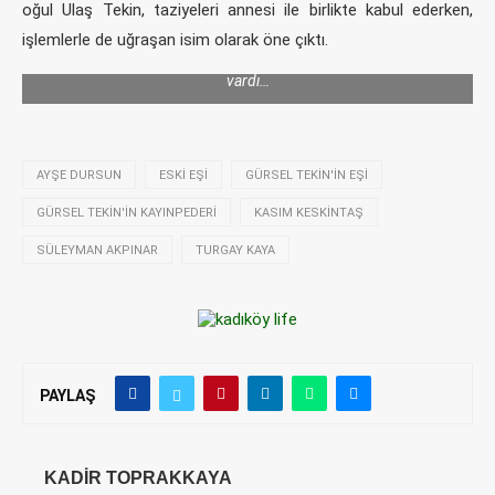
oğul Ulaş Tekin, taziyeleri annesi ile birlikte kabul ederken,
Cenaze törenine katılanlar arasında Bodrum Belediye Başkan
işlemlerle de uğraşan isim olarak öne çıktı.
Yardımcısı Turgay Kaya, Kadıköy Belediye Meclis Üyesi Kasım
Keskintaş ile Gürsel Tekin’in fotoğrafçısı Süleyman Akpınar da
vardı…
AYŞE DURSUN
ESKI EŞI
GÜRSEL TEKIN'IN EŞI
GÜRSEL TEKIN'IN KAYINPEDERI
KASIM KESKINTAŞ
SÜLEYMAN AKPINAR
TURGAY KAYA
PAYLAŞ
KADIR TOPRAKKAYA