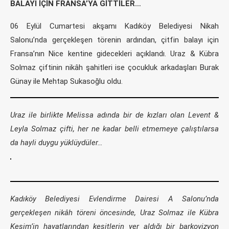
BALAYI İÇİN FRANSA’YA GİTTİLER…
06 Eylül Cumartesi akşamı Kadıköy Belediyesi Nikah
Salonu’nda gerçekleşen törenin ardından, çitfin balayı için
Fransa’nın Nice kentine gidecekleri açıklandı. Uraz & Kübra
Solmaz çiftinin nikâh şahitleri ise çocukluk arkadaşları Burak
Günay ile Mehtap Sukasoğlu oldu.
Uraz ile birlikte Melissa adında bir de kızları olan Levent &
Leyla Solmaz çifti, her ne kadar belli etmemeye çalıştılarsa
da hayli duygu yüklüydüler…
Kadıköy Belediyesi Evlendirme Dairesi A Salonu’nda
gerçekleşen nikâh töreni öncesinde, Uraz Solmaz ile Kübra
Kesim’in hayatlarından kesitlerin yer aldığı bir barkovizyon