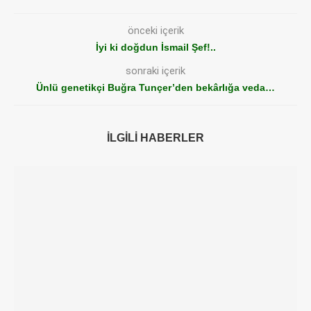
önceki içerik
İyi ki doğdun İsmail Şef!..
sonraki içerik
Ünlü genetikçi Buğra Tunçer’den bekârlığa veda…
İLGILI HABERLER