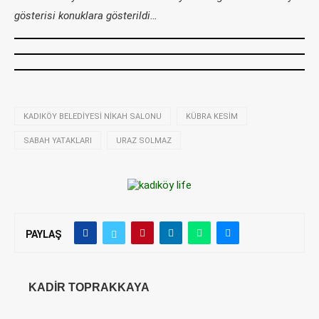
gösterisi konuklara gösterildi…
KADIKÖY BELEDIYESI NIKAH SALONU
KÜBRA KESIM
SABAH YATAKLARI
URAZ SOLMAZ
PAYLAŞ
KADIR TOPRAKKAYA