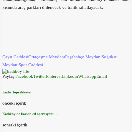
kısımda araç parkları önlenecek ve trafik rahatlayacak.
Çayır Caddesi
Ortaçeşme Meydanı
Paşabahçe Meydanı
Soğuksu
Meydanı
Spor Caddesi
Paylaş
Facebook
Twitter
Pinterest
Linkedin
Whatsapp
Email
Kadir Toprakkaya
önceki içerik
Kadıköy’de korsan cd operasyonu…
sonraki içerik