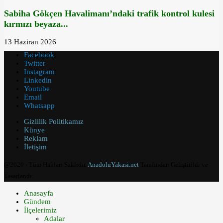
Sabiha Gökçen Havalimanı’ndaki trafik kontrol kulesi
kırmızı beyaza...
13 Haziran 2026
Facebook
Twitter
Instagram
Linkedin
Youtube
Email
Whatsapp
Gizlilik Politikamız
Künye
Reklam
İletişim
@2020 - Tüm Hakları Saklıdır.
AnadoluYakasi.net
Tarafından Geliştirildi ve
Tasarlandı.
Anasayfa
Gündem
İlçelerimiz
Adalar