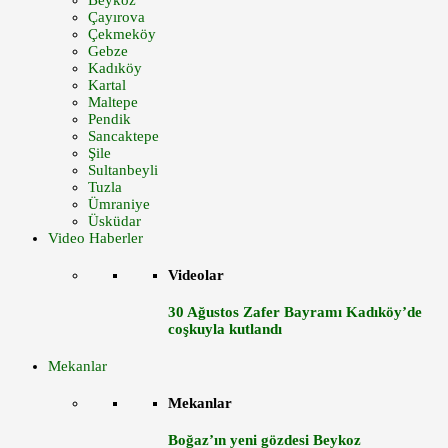
Beykoz
Çayırova
Çekmeköy
Gebze
Kadıköy
Kartal
Maltepe
Pendik
Sancaktepe
Şile
Sultanbeyli
Tuzla
Ümraniye
Üsküdar
Video Haberler
Videolar
30 Ağustos Zafer Bayramı Kadıköy’de
coşkuyla kutlandı
Mekanlar
Mekanlar
Boğaz’ın yeni gözdesi Beykoz