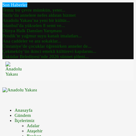
Son Haberler
Temiz bir çevre mümkün, yeter...
Tuzla’da annelere nefes aldıran hizmet
Anadolu Yakası’na yeni bir kültür...
İstanbul’da yükselen 8 semt ve...
Dünya Halk Dansları Yarışması
Pendik’te yağmur suyu kanalı imalatları...
Ana caddeler ve ara sokaklar...
Ümraniye’de çocuklar öğrenirken anneler de...
Çekmeköy’ün ikinci emekli kültürevi kapılarını...
Üsküdar Belediyesi’nde 2026 sünnet şöleni...
Anasayfa
Gündem
İlçelerimiz
Adalar
Ataşehir