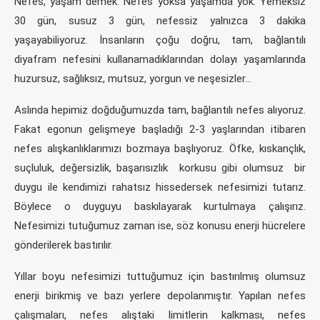
Nefes, yaşam demek. Nefes yoksa yaşamda yok. Yemeksiz
30 gün, susuz 3 gün, nefessiz yalnızca 3 dakika
yaşayabiliyoruz. İnsanların çoğu doğru, tam, bağlantılı
diyafram nefesini kullanamadıklarından dolayı yaşamlarında
huzursuz, sağlıksız, mutsuz, yorgun ve neşesizler…
Aslında hepimiz doğduğumuzda tam, bağlantılı nefes alıyoruz.
Fakat egonun gelişmeye başladığı 2-3 yaşlarından itibaren
nefes alışkanlıklarımızı bozmaya başlıyoruz. Öfke, kıskançlık,
suçluluk, değersizlik, başarısızlık korkusu gibi olumsuz bir
duygu ile kendimizi rahatsız hissedersek nefesimizi tutarız.
Böylece o duyguyu baskılayarak kurtulmaya çalışırız.
Nefesimizi tutuğumuz zaman ise, söz konusu enerji hücrelere
gönderilerek bastırılır.
Yıllar boyu nefesimizi tuttuğumuz için bastırılmış olumsuz
enerji birikmiş ve bazı yerlere depolanmıştır. Yapılan nefes
çalışmaları, nefes alıştaki limitlerin kalkması, nefes