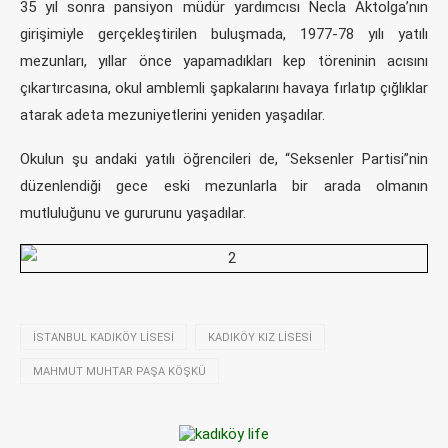
35 yıl sonra pansiyon müdür yardımcısı Necla Aktolga’nın
girişimiyle gerçekleştirilen buluşmada, 1977-78 yılı yatılı
mezunları, yıllar önce yapamadıkları kep töreninin acısını
çıkartırcasına, okul amblemli şapkalarını havaya fırlatıp çığlıklar
atarak adeta mezuniyetlerini yeniden yaşadılar.
Okulun şu andaki yatılı öğrencileri de, “Seksenler Partisi”nin
düzenlendiği gece eski mezunlarla bir arada olmanın
mutluluğunu ve gururunu yaşadılar.
İSTANBUL KADIKÖY LISESI
KADIKÖY KIZ LISESI
MAHMUT MUHTAR PAŞA KÖŞKÜ