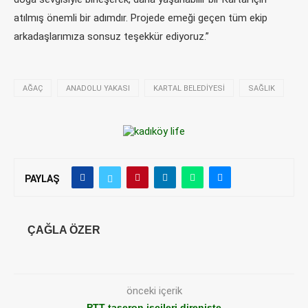
atılmış önemli bir adımdır. Projede emeği geçen tüm ekip
arkadaşlarımıza sonsuz teşekkür ediyoruz.”
AĞAÇ
ANADOLU YAKASI
KARTAL BELEDIYESI
SAĞLIK
PAYLAŞ
ÇAĞLA ÖZER
önceki içerik
PTT taşeron işçileri direnişte