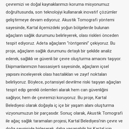
çevremizi ve doğal kaynaklarımızı koruma misyonumuz
doğrultusunda, son teknolojiyi kullanarak inovatif çözümler
geliştirmeye devam ediyoruz. Akustik Tomografi yöntemi
sayesinde, Kartal ilçemizdeki yoğun bölgelerde bulunan
ağaçların sağlık durumunu belirleyerek, olası riskleri önceden
tespit ediyoruz. Adeta ağaçların “röntgenini” çekiyoruz. Bu
proje, ağaçların sağlık durumunu detaylı bir şekilde analiz
ederek, sağlıklı ve güvenli bir çevre oluşturma amacını taşıyor.
Ekipmanlarımızın hassasiyeti sayesinde, ağaçların içsel
yapısını inceleyerek olası hastalıkları ve zayıf noktaları
belirliyoruz. Böylece, potansiyel devrilme riski taşıyan ağaçları
tespit edip gerekli önlemleri alarak hem can güvenliğini
sağlıyor, hem de çevremizi koruyoruz. Bu proje, Kartal
Belediyesi olarak doğayla iç içe bir yaşam alanı oluşturma
vizyonumuzun bir parçasıdır. Sonuç olarak, Akustik Tomografi
ile ağaç sağlık taramaları projesi, Kartal Belediyesi’nin çevre ve
doğa sevgisiyle birleşerek, daha yaşanabilir bir Kartal için