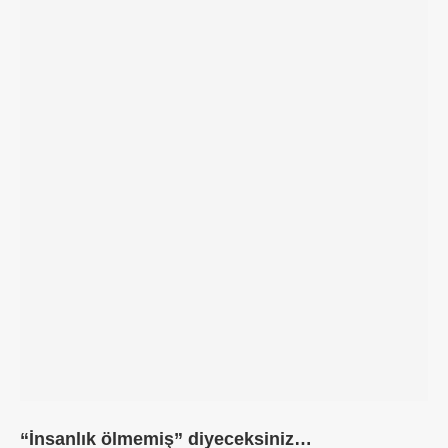
“İnsanlık ölmemiş” diyeceksiniz…