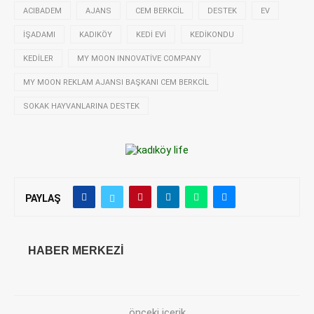
ACIBADEM
AJANS
CEM BERKCIL
DESTEK
EV
IŞADAMI
KADIKÖY
KEDI EVI
KEDIKONDU
KEDILER
MY MOON INNOVATIVE COMPANY
MY MOON REKLAM AJANSI BAŞKANI CEM BERKCIL
SOKAK HAYVANLARINA DESTEK
PAYLAŞ
HABER MERKEZI
önceki içerik