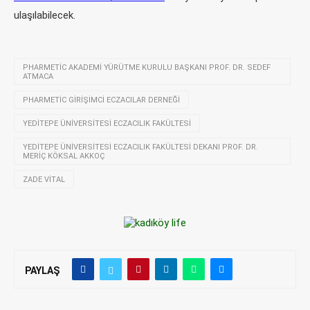
ulaşılabilecek.
PHARMETIC AKADEMI YÜRÜTME KURULU BAŞKANI PROF. DR. SEDEF
ATMACA
PHARMETIC GIRIŞIMCI ECZACILAR DERNEĞI
YEDITEPE ÜNIVERSITESI ECZACILIK FAKÜLTESI
YEDITEPE ÜNIVERSITESI ECZACILIK FAKÜLTESI DEKANI PROF. DR.
MERIÇ KÖKSAL AKKOÇ
ZADE VITAL
PAYLAŞ