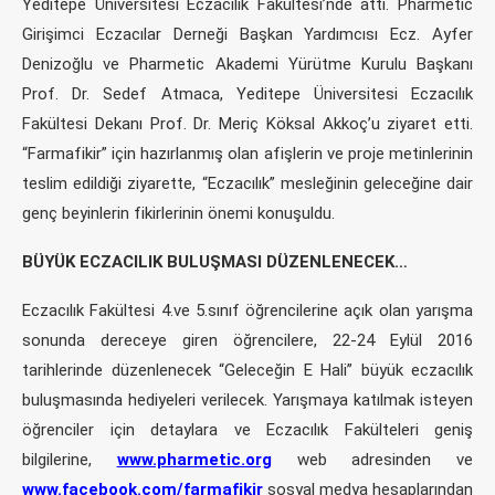
Yeditepe Üniversitesi Eczacılık Fakültesi’nde attı. Pharmetic
Girişimci Eczacılar Derneği Başkan Yardımcısı Ecz. Ayfer
Denizoğlu ve Pharmetic Akademi Yürütme Kurulu Başkanı
Prof. Dr. Sedef Atmaca, Yeditepe Üniversitesi Eczacılık
Fakültesi Dekanı Prof. Dr. Meriç Köksal Akkoç’u ziyaret etti.
“Farmafikir” için hazırlanmış olan afişlerin ve proje metinlerinin
teslim edildiği ziyarette, “Eczacılık” mesleğinin geleceğine dair
genç beyinlerin fikirlerinin önemi konuşuldu.
BÜYÜK ECZACILIK BULUŞMASI DÜZENLENECEK…
Eczacılık Fakültesi 4.ve 5.sınıf öğrencilerine açık olan yarışma
sonunda dereceye giren öğrencilere, 22-24 Eylül 2016
tarihlerinde düzenlenecek “Geleceğin E Hali” büyük eczacılık
buluşmasında hediyeleri verilecek. Yarışmaya katılmak isteyen
öğrenciler için detaylara ve Eczacılık Fakülteleri geniş
bilgilerine,
www.pharmetic.org
web adresinden ve
www.facebook.com/farmafikir
sosyal medya hesaplarından